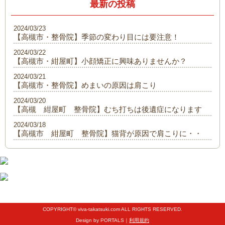
最新の投稿
2024/03/23
【高槻市・整骨院】季節の変わり目には要注意！
2024/03/22
【高槻市・紺屋町】小顔矯正に興味ありませんか？
2024/03/21
【高槻市・整骨院】めまいの原因は肩こり
2024/03/20
【高槻 紺屋町 整骨院】むち打ちは後遺症になります
2024/03/18
【高槻市 紺屋町 整骨院】猫背が原因で肩こりに・・
COPYRIGHT© viva-takatsuki.com ALL RIGHTS RESERVED.
Design by PORTALS｜
利用規約