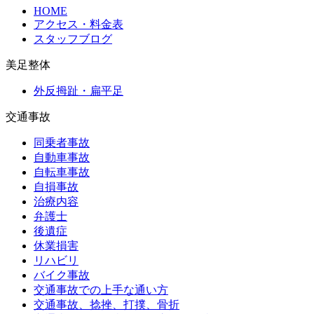
HOME
アクセス・料金表
スタッフブログ
美足整体
外反拇趾・扁平足
交通事故
同乗者事故
自動車事故
自転車事故
自損事故
治療内容
弁護士
後遺症
休業損害
リハビリ
バイク事故
交通事故での上手な通い方
交通事故、捻挫、打撲、骨折