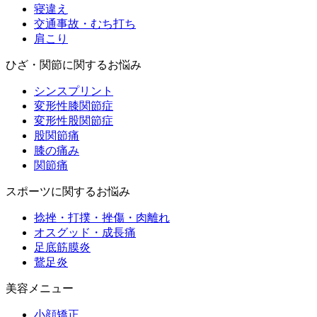
寝違え
交通事故・むち打ち
肩こり
ひざ・関節に関するお悩み
シンスプリント
変形性膝関節症
変形性股関節症
股関節痛
膝の痛み
関節痛
スポーツに関するお悩み
捻挫・打撲・挫傷・肉離れ
オスグッド・成長痛
足底筋膜炎
鵞足炎
美容メニュー
小顔矯正