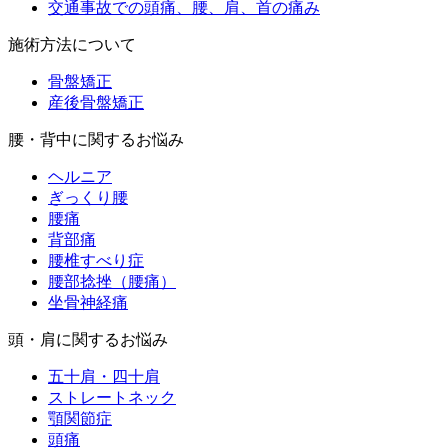
交通事故での頭痛、腰、肩、首の痛み
施術方法について
骨盤矯正
産後骨盤矯正
腰・背中に関するお悩み
ヘルニア
ぎっくり腰
腰痛
背部痛
腰椎すべり症
腰部捻挫（腰痛）
坐骨神経痛
頭・肩に関するお悩み
五十肩・四十肩
ストレートネック
顎関節症
頭痛