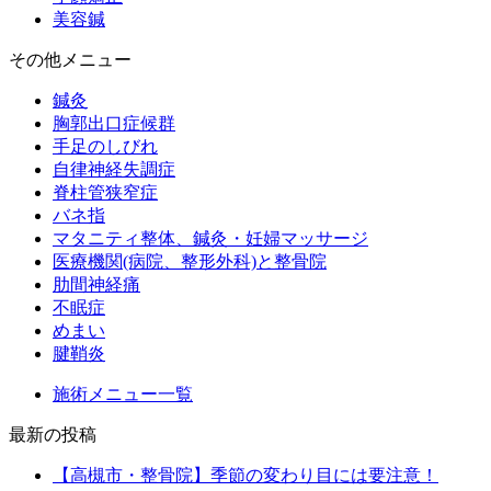
美容鍼
その他メニュー
鍼灸
胸郭出口症候群
手足のしびれ
自律神経失調症
脊柱管狭窄症
バネ指
マタニティ整体、鍼灸・妊婦マッサージ
医療機関(病院、整形外科)と整骨院
肋間神経痛
不眠症
めまい
腱鞘炎
施術メニュー一覧
最新の投稿
【高槻市・整骨院】季節の変わり目には要注意！