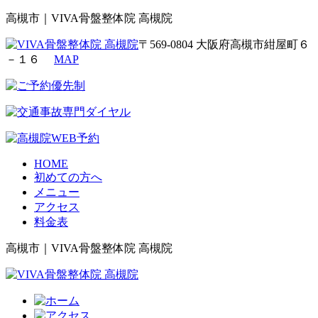
高槻市｜VIVA骨盤整体院 高槻院
〒569-0804 大阪府高槻市紺屋町６
－１６
MAP
HOME
初めての方へ
メニュー
アクセス
料金表
高槻市｜VIVA骨盤整体院 高槻院