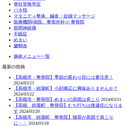
脊柱管狭窄症
バネ指
マタニティ整体、鍼灸・妊婦マッサージ
医療機関(病院、整形外科)と整骨院
肋間神経痛
不眠症
めまい
腱鞘炎
施術メニュー一覧
最新の投稿
【高槻市・整骨院】季節の変わり目には要注意！
2024/03/23
【高槻市・紺屋町】小顔矯正に興味ありませんか？
2024/03/22
【高槻市・整骨院】めまいの原因は肩こり
2024/03/21
【高槻 紺屋町 整骨院】むち打ちは後遺症になりま
す
2024/03/20
【高槻市 紺屋町 整骨院】猫背が原因で肩こり
に・・
2024/03/18