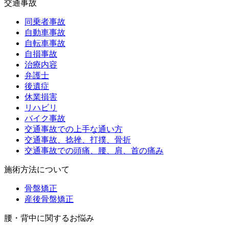
交通事故
同乗者事故
自動車事故
自転車事故
自損事故
治療内容
弁護士
後遺症
休業損害
リハビリ
バイク事故
交通事故での上手な通い方
交通事故、捻挫、打撲、骨折
交通事故での頭痛、腰、肩、首の痛み
施術方法について
骨盤矯正
産後骨盤矯正
腰・背中に関するお悩み