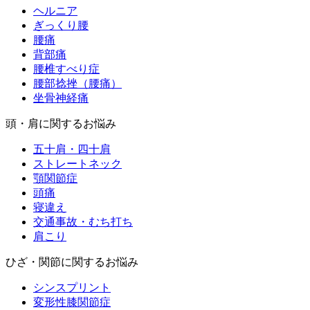
ヘルニア
ぎっくり腰
腰痛
背部痛
腰椎すべり症
腰部捻挫（腰痛）
坐骨神経痛
頭・肩に関するお悩み
五十肩・四十肩
ストレートネック
顎関節症
頭痛
寝違え
交通事故・むち打ち
肩こり
ひざ・関節に関するお悩み
シンスプリント
変形性膝関節症