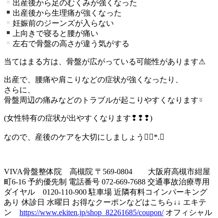
出産後から足のむくみが強くなった
出産後から生理痛が強くなった
妊娠前のジーンズが入らない
上向きで寝ると腰が痛い
左右で骨盤の高さが違う気がする
当てはまる方は、骨盤が広がっている可能性があります⚠︎
出産で、腰痛や肩こりなどの症状が強くなったり、
さらに、
骨盤周辺の痛みなどのトラブルが起こりやすくなります⍤
(女性特有の症状が出やすくなります❢❢❢)
なので、産後のケアを大切にしましょう❁⃘*.ﾟ
VIVA骨盤整体院 高槻院 〒569-0804 大阪府高槻市紺屋
町6-16 予約優先制 電話番号
072-669-7688
交通事故治療専用
ダイヤル
0120-110-900
駐車場 近隣有料コインパーキング
あり 休診日 水曜日 お得なクーポンなどはこちら↓↓ エキテ
ン
https://www.ekiten.jp/shop_82261685/coupon/
オフィシャル