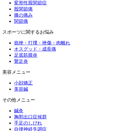
変形性股関節症
股関節痛
膝の痛み
関節痛
スポーツに関するお悩み
捻挫・打撲・挫傷・肉離れ
オスグッド・成長痛
足底筋膜炎
鵞足炎
美容メニュー
小顔矯正
美容鍼
その他メニュー
鍼灸
胸郭出口症候群
手足のしびれ
自律神経失調症