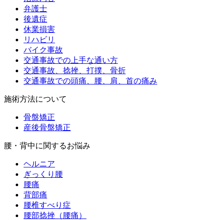
弁護士
後遺症
休業損害
リハビリ
バイク事故
交通事故での上手な通い方
交通事故、捻挫、打撲、骨折
交通事故での頭痛、腰、肩、首の痛み
施術方法について
骨盤矯正
産後骨盤矯正
腰・背中に関するお悩み
ヘルニア
ぎっくり腰
腰痛
背部痛
腰椎すべり症
腰部捻挫（腰痛）