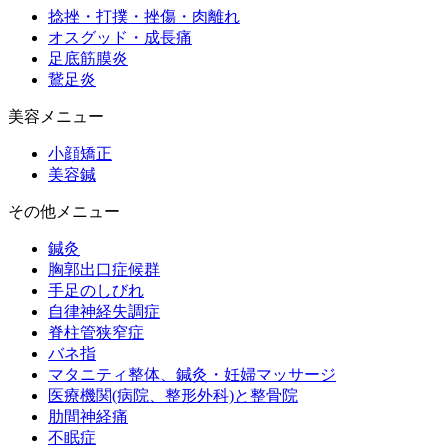
捻挫・打撲・挫傷・肉離れ
オスグッド・成長痛
足底筋膜炎
鵞足炎
美容メニュー
小顔矯正
美容鍼
その他メニュー
鍼灸
胸郭出口症候群
手足のしびれ
自律神経失調症
脊柱管狭窄症
バネ指
マタニティ整体、鍼灸・妊婦マッサージ
医療機関(病院、整形外科)と整骨院
肋間神経痛
不眠症