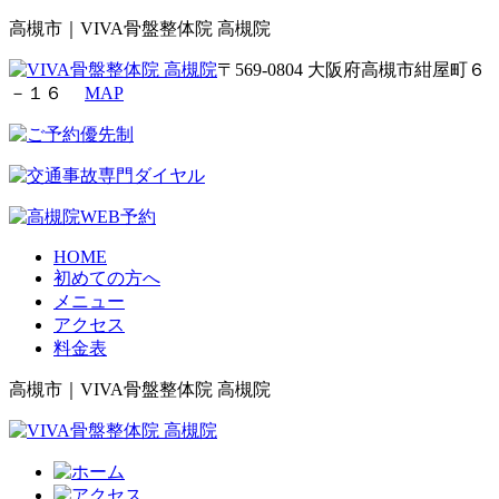
高槻市｜VIVA骨盤整体院 高槻院
〒569-0804 大阪府高槻市紺屋町６
－１６
MAP
HOME
初めての方へ
メニュー
アクセス
料金表
高槻市｜VIVA骨盤整体院 高槻院