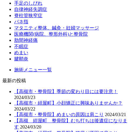
手足のしびれ
自律神経失調症
脊柱管狭窄症
バネ指
マタニティ整体、鍼灸・妊婦マッサージ
医療機関(病院、整形外科)と整骨院
肋間神経痛
不眠症
めまい
腱鞘炎
施術メニュー一覧
最新の投稿
【高槻市・整骨院】季節の変わり目には要注意！
2024/03/23
【高槻市・紺屋町】小顔矯正に興味ありませんか？
2024/03/22
【高槻市・整骨院】めまいの原因は肩こり
2024/03/21
【高槻 紺屋町 整骨院】むち打ちは後遺症になりま
す
2024/03/20