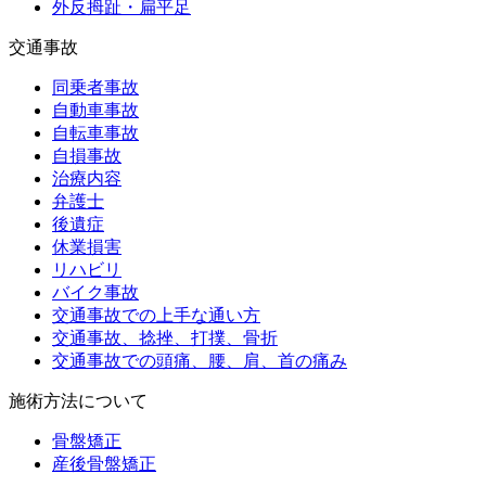
外反拇趾・扁平足
交通事故
同乗者事故
自動車事故
自転車事故
自損事故
治療内容
弁護士
後遺症
休業損害
リハビリ
バイク事故
交通事故での上手な通い方
交通事故、捻挫、打撲、骨折
交通事故での頭痛、腰、肩、首の痛み
施術方法について
骨盤矯正
産後骨盤矯正