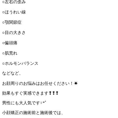
○左右の歪み
○ほうれい線
○顎関節症
○目の大きさ
○偏頭痛
○肌荒れ
○ホルモンバランス
などなど、
お顔周りのお悩みはお任せください！☀︎
効果もすぐ実感できます❢❢❢
男性にも大人気です⍤*ﾟ
小顔矯正の施術前と施術後では、