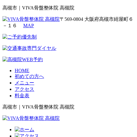
高槻市｜VIVA骨盤整体院 高槻院
〒569-0804 大阪府高槻市紺屋町６
－１６
MAP
HOME
初めての方へ
メニュー
アクセス
料金表
高槻市｜VIVA骨盤整体院 高槻院