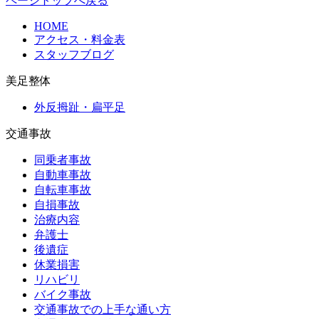
ページトップへ戻る
HOME
アクセス・料金表
スタッフブログ
美足整体
外反拇趾・扁平足
交通事故
同乗者事故
自動車事故
自転車事故
自損事故
治療内容
弁護士
後遺症
休業損害
リハビリ
バイク事故
交通事故での上手な通い方