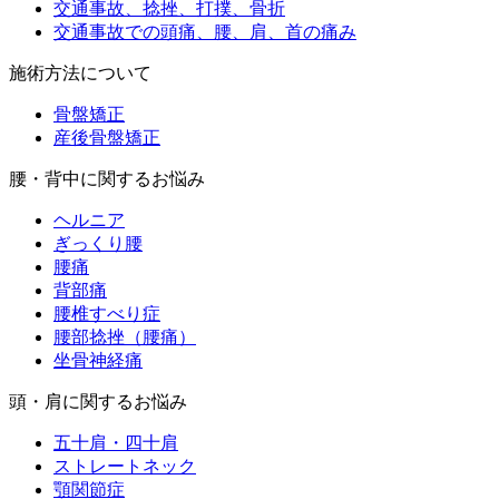
交通事故、捻挫、打撲、骨折
交通事故での頭痛、腰、肩、首の痛み
施術方法について
骨盤矯正
産後骨盤矯正
腰・背中に関するお悩み
ヘルニア
ぎっくり腰
腰痛
背部痛
腰椎すべり症
腰部捻挫（腰痛）
坐骨神経痛
頭・肩に関するお悩み
五十肩・四十肩
ストレートネック
顎関節症