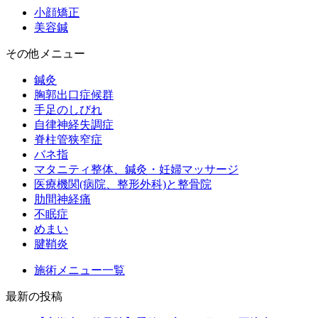
小顔矯正
美容鍼
その他メニュー
鍼灸
胸郭出口症候群
手足のしびれ
自律神経失調症
脊柱管狭窄症
バネ指
マタニティ整体、鍼灸・妊婦マッサージ
医療機関(病院、整形外科)と整骨院
肋間神経痛
不眠症
めまい
腱鞘炎
施術メニュー一覧
最新の投稿