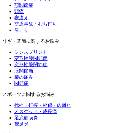
顎関節症
頭痛
寝違え
交通事故・むち打ち
肩こり
ひざ・関節に関するお悩み
シンスプリント
変形性膝関節症
変形性股関節症
股関節痛
膝の痛み
関節痛
スポーツに関するお悩み
捻挫・打撲・挫傷・肉離れ
オスグッド・成長痛
足底筋膜炎
鵞足炎