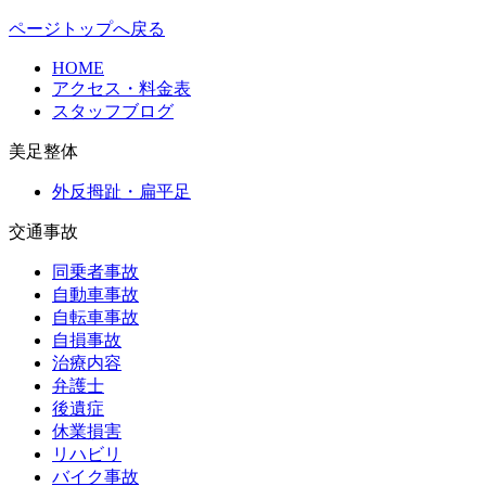
ページトップへ戻る
HOME
アクセス・料金表
スタッフブログ
美足整体
外反拇趾・扁平足
交通事故
同乗者事故
自動車事故
自転車事故
自損事故
治療内容
弁護士
後遺症
休業損害
リハビリ
バイク事故