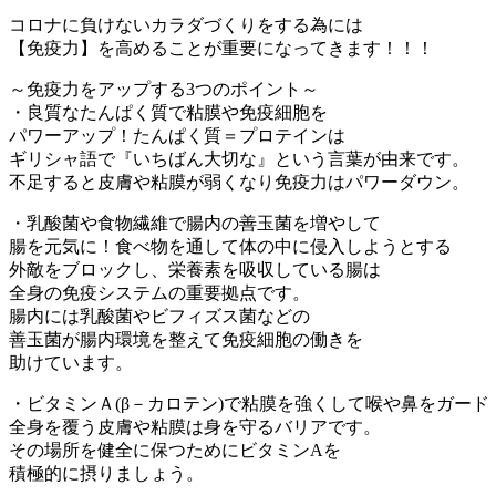
コロナに負けないカラダづくりをする為には
【免疫力】を高めることが重要になってきます！！！
～免疫力をアップする3つのポイント～
・良質なたんぱく質で粘膜や免疫細胞を
パワーアップ！たんぱく質＝プロテインは
ギリシャ語で『いちばん大切な』という言葉が由来です。
不足すると皮膚や粘膜が弱くなり免疫力はパワーダウン。
・乳酸菌や食物繊維で腸内の善玉菌を増やして
腸を元気に！食べ物を通して体の中に侵入しようとする
外敵をブロックし、栄養素を吸収している腸は
全身の免疫システムの重要拠点です。
腸内には乳酸菌やビフィズス菌などの
善玉菌が腸内環境を整えて免疫細胞の働きを
助けています。
・ビタミンＡ(β－カロテン)で粘膜を強くして喉や鼻をガード
全身を覆う皮膚や粘膜は身を守るバリアです。
その場所を健全に保つためにビタミンAを
積極的に摂りましょう。