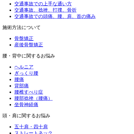
交通事故での上手な通い方
交通事故、捻挫、打撲、骨折
交通事故での頭痛、腰、肩、首の痛み
施術方法について
骨盤矯正
産後骨盤矯正
腰・背中に関するお悩み
ヘルニア
ぎっくり腰
腰痛
背部痛
腰椎すべり症
腰部捻挫（腰痛）
坐骨神経痛
頭・肩に関するお悩み
五十肩・四十肩
ストレートネック