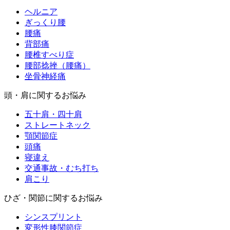
ヘルニア
ぎっくり腰
腰痛
背部痛
腰椎すべり症
腰部捻挫（腰痛）
坐骨神経痛
頭・肩に関するお悩み
五十肩・四十肩
ストレートネック
顎関節症
頭痛
寝違え
交通事故・むち打ち
肩こり
ひざ・関節に関するお悩み
シンスプリント
変形性膝関節症