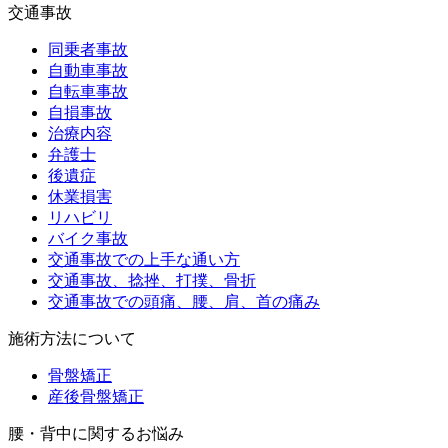
交通事故
同乗者事故
自動車事故
自転車事故
自損事故
治療内容
弁護士
後遺症
休業損害
リハビリ
バイク事故
交通事故での上手な通い方
交通事故、捻挫、打撲、骨折
交通事故での頭痛、腰、肩、首の痛み
施術方法について
骨盤矯正
産後骨盤矯正
腰・背中に関するお悩み