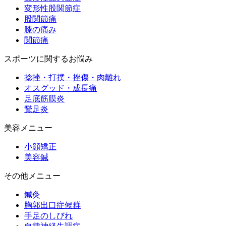
変形性股関節症
股関節痛
膝の痛み
関節痛
スポーツに関するお悩み
捻挫・打撲・挫傷・肉離れ
オスグッド・成長痛
足底筋膜炎
鵞足炎
美容メニュー
小顔矯正
美容鍼
その他メニュー
鍼灸
胸郭出口症候群
手足のしびれ