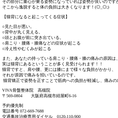
その部分に重心が乗る姿勢になっていれば姿勢が良いのです
そこから逸脱すると体の負担は大きくなります！(◎_◎;)
【猫背になると起こってくる症状】
○見た目が悪い。
○背中が丸く見える。
○頭とお腹が前に突き出ている。
○肩こり・腰痛・膝痛などの症状が起こる
○冷え性やむくみが起こる
また、あなたの持っている肩こり・腰痛・膝の痛みの原因は
実は猫背にあるということが多く見受けられます！！
猫背ですと、肩や腰、更には膝にまで様々な負担がかかり、
それが原因で痛みを招いているのです。
猫背矯正で姿勢を正すことで筋肉への負担が軽減し、痛みの
VIVA骨盤整体院 高槻院
〒569-0804 大阪府高槻市紺屋町6-16
予約優先制
電話番号 072-669-7688
交通事故治療専用ダイヤル 0120-110-900