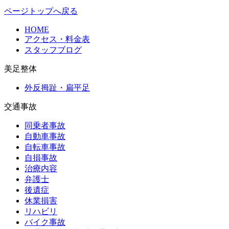
ページトップへ戻る
HOME
アクセス・料金表
スタッフブログ
美足整体
外反拇趾・扁平足
交通事故
同乗者事故
自動車事故
自転車事故
自損事故
治療内容
弁護士
後遺症
休業損害
リハビリ
バイク事故