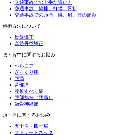
交通事故での上手な通い方
交通事故、捻挫、打撲、骨折
交通事故での頭痛、腰、肩、首の痛み
施術方法について
骨盤矯正
産後骨盤矯正
腰・背中に関するお悩み
ヘルニア
ぎっくり腰
腰痛
背部痛
腰椎すべり症
腰部捻挫（腰痛）
坐骨神経痛
頭・肩に関するお悩み
五十肩・四十肩
ストレートネック