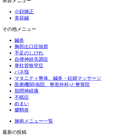
美容メニュー
小顔矯正
美容鍼
その他メニュー
鍼灸
胸郭出口症候群
手足のしびれ
自律神経失調症
脊柱管狭窄症
バネ指
マタニティ整体、鍼灸・妊婦マッサージ
医療機関(病院、整形外科)と整骨院
肋間神経痛
不眠症
めまい
腱鞘炎
施術メニュー一覧
最新の投稿