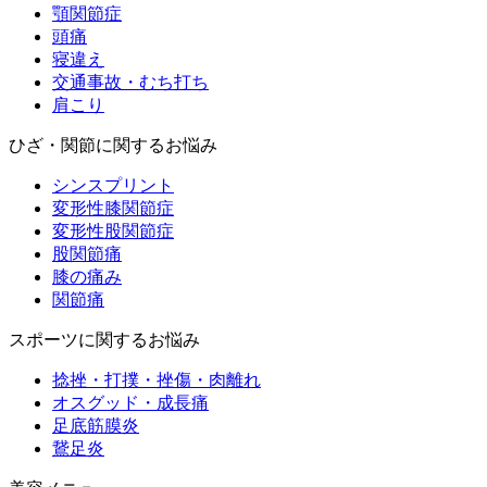
顎関節症
頭痛
寝違え
交通事故・むち打ち
肩こり
ひざ・関節に関するお悩み
シンスプリント
変形性膝関節症
変形性股関節症
股関節痛
膝の痛み
関節痛
スポーツに関するお悩み
捻挫・打撲・挫傷・肉離れ
オスグッド・成長痛
足底筋膜炎
鵞足炎