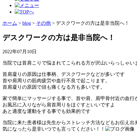
ホーム
>
blog
>
その他
>
デスクワークの方は是非当院へ！
デスクワークの方は是非当院へ！
2022年07月10日
当院では首肩こりで悩まれてこられる方が沢山いらっしゃい
首肩凝りの原因は仕事柄、デスクワークなどが多いです
首や肩周りの筋肉疲労や血行不良で起こります。
首肩凝りの原因で頭も痛くなる方も多いです。
家で簡単にマッサージする事で、首や肩、肩甲骨付近の血行
お風呂に入りながら肩首周りをほぐすといいですよ
あと適度な運動をする事でも効果的です
当院に来た患者様は先生からストレッチ方法などもお伝え出
気になったら是非いつでも言ってください！！