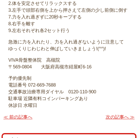
2.体を安定させてリラックスする
3.左手で頭部右側を上から押さえて左側の少し前側に倒す
7.力を入れ過ぎずに20秒キープする
8.右手を離す
9.左右それぞれ各2セット行う
急激に力を入れたり、力を入れ過ぎないように注意して
ゆっくりじわじわと伸ばしていきましょう!(^^)!
VIVA骨盤整体院 高槻院
〒569-0804 大阪府高槻市紺屋町6-16
予約優先制
電話番号 072-669-7688
交通事故治療専用ダイヤル 0120-110-900
駐車場 近隣有料コインパーキングあり
休診日 水曜日
≪ 前の記事へ
次の記事へ ≫