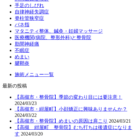
手足のしびれ
自律神経失調症
脊柱管狭窄症
バネ指
マタニティ整体、鍼灸・妊婦マッサージ
医療機関(病院、整形外科)と整骨院
肋間神経痛
不眠症
めまい
腱鞘炎
施術メニュー一覧
最新の投稿
【高槻市・整骨院】季節の変わり目には要注意！
2024/03/23
【高槻市・紺屋町】小顔矯正に興味ありませんか？
2024/03/22
【高槻市・整骨院】めまいの原因は肩こり
2024/03/21
【高槻 紺屋町 整骨院】むち打ちは後遺症になりま
す
2024/03/20