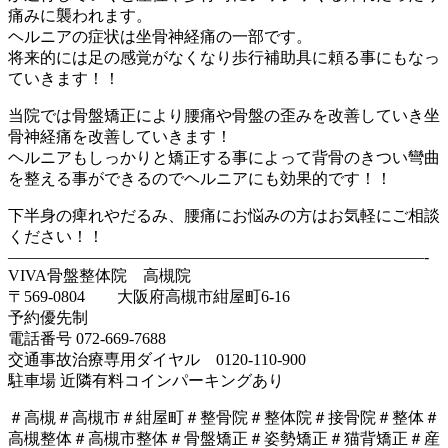
痛みに襲われます。
ヘルニアの症状は坐骨神経痛の一部です。
将来的には足の感覚がなくなり歩行補助具に頼る事にもなっ
ていきます！！
当院では骨盤矯正により腰痛や骨盤の歪みを改善していき坐
骨神経痛を改善していきます！
ヘルニアもしっかりと矯正する事によって背骨のきつい彎曲
を整える事ができるのでヘルニアにも効果的です！！
下半身の痺れやだるみ、腰痛にお悩みの方はお気軽にご相談
ください！！
——————————————————————————-
VIVA骨盤整体院 高槻院
〒569-0804 大阪府高槻市紺屋町6-16
予約優先制
電話番号 072-669-7688
交通事故治療専用ダイヤル 0120-110-900
駐車場 近隣有料コインパーキングあり
＃高槻＃高槻市＃紺屋町＃整骨院＃整体院＃接骨院＃整体＃
高槻整体＃高槻市整体＃骨盤矯正＃姿勢矯正＃猫背矯正＃産