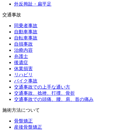
外反拇趾・扁平足
交通事故
同乗者事故
自動車事故
自転車事故
自損事故
治療内容
弁護士
後遺症
休業損害
リハビリ
バイク事故
交通事故での上手な通い方
交通事故、捻挫、打撲、骨折
交通事故での頭痛、腰、肩、首の痛み
施術方法について
骨盤矯正
産後骨盤矯正