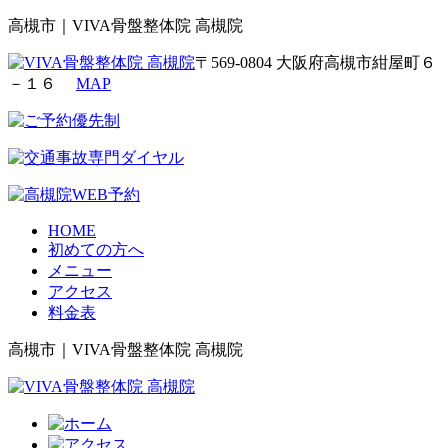
高槻市｜VIVA骨盤整体院 高槻院
〒569-0804 大阪府高槻市紺屋町６
－１６
MAP
HOME
初めての方へ
メニュー
アクセス
料金表
高槻市｜VIVA骨盤整体院 高槻院