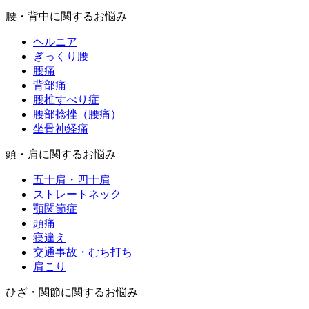
腰・背中に関するお悩み
ヘルニア
ぎっくり腰
腰痛
背部痛
腰椎すべり症
腰部捻挫（腰痛）
坐骨神経痛
頭・肩に関するお悩み
五十肩・四十肩
ストレートネック
顎関節症
頭痛
寝違え
交通事故・むち打ち
肩こり
ひざ・関節に関するお悩み