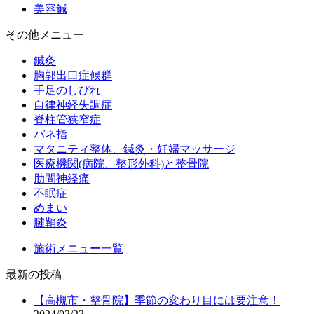
美容鍼
その他メニュー
鍼灸
胸郭出口症候群
手足のしびれ
自律神経失調症
脊柱管狭窄症
バネ指
マタニティ整体、鍼灸・妊婦マッサージ
医療機関(病院、整形外科)と整骨院
肋間神経痛
不眠症
めまい
腱鞘炎
施術メニュー一覧
最新の投稿
【高槻市・整骨院】季節の変わり目には要注意！