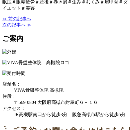
眠症＃眼精疲労＃産後＃巻き肩＃歪み＃むくみ＃肩甲骨＃ダ
イエット＃美容
≪ 前の記事へ
次の記事へ ≫
ご案内
店舗名：
VIVA骨盤整体院 高槻院
住所：
〒569-0804 大阪府高槻市紺屋町６－１６
アクセス：
JR高槻駅南口から徒歩3分 阪急高槻市駅から徒歩5分