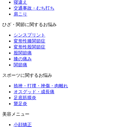
寝違え
交通事故・むち打ち
肩こり
ひざ・関節に関するお悩み
シンスプリント
変形性膝関節症
変形性股関節症
股関節痛
膝の痛み
関節痛
スポーツに関するお悩み
捻挫・打撲・挫傷・肉離れ
オスグッド・成長痛
足底筋膜炎
鵞足炎
美容メニュー
小顔矯正