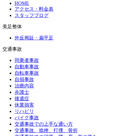
HOME
アクセス・料金表
スタッフブログ
美足整体
外反拇趾・扁平足
交通事故
同乗者事故
自動車事故
自転車事故
自損事故
治療内容
弁護士
後遺症
休業損害
リハビリ
バイク事故
交通事故での上手な通い方
交通事故、捻挫、打撲、骨折