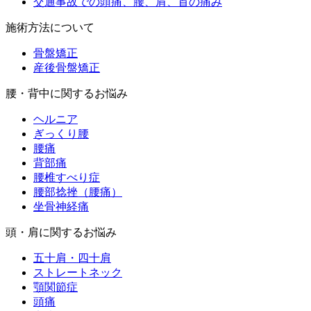
交通事故での頭痛、腰、肩、首の痛み
施術方法について
骨盤矯正
産後骨盤矯正
腰・背中に関するお悩み
ヘルニア
ぎっくり腰
腰痛
背部痛
腰椎すべり症
腰部捻挫（腰痛）
坐骨神経痛
頭・肩に関するお悩み
五十肩・四十肩
ストレートネック
顎関節症
頭痛