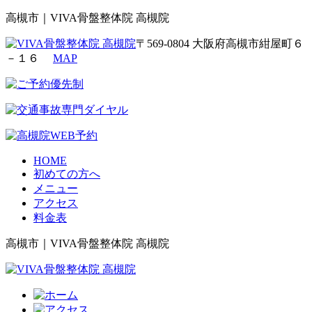
高槻市｜VIVA骨盤整体院 高槻院
〒569-0804 大阪府高槻市紺屋町６
－１６
MAP
HOME
初めての方へ
メニュー
アクセス
料金表
高槻市｜VIVA骨盤整体院 高槻院