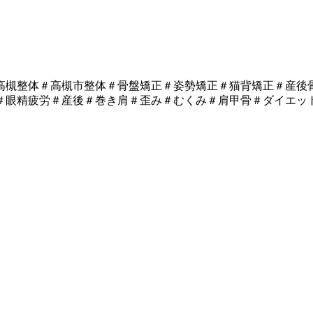
高槻整体＃高槻市整体＃骨盤矯正＃姿勢矯正＃猫背矯正＃産後
＃眼精疲労＃産後＃巻き肩＃歪み＃むくみ＃肩甲骨＃ダイエッ