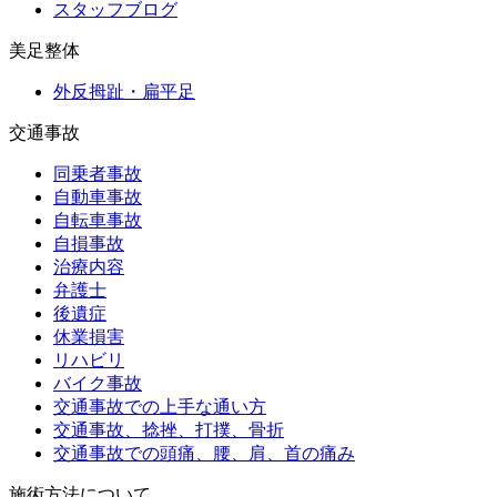
スタッフブログ
美足整体
外反拇趾・扁平足
交通事故
同乗者事故
自動車事故
自転車事故
自損事故
治療内容
弁護士
後遺症
休業損害
リハビリ
バイク事故
交通事故での上手な通い方
交通事故、捻挫、打撲、骨折
交通事故での頭痛、腰、肩、首の痛み
施術方法について