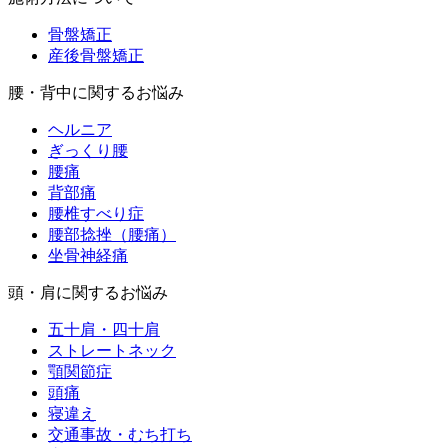
骨盤矯正
産後骨盤矯正
腰・背中に関するお悩み
ヘルニア
ぎっくり腰
腰痛
背部痛
腰椎すべり症
腰部捻挫（腰痛）
坐骨神経痛
頭・肩に関するお悩み
五十肩・四十肩
ストレートネック
顎関節症
頭痛
寝違え
交通事故・むち打ち