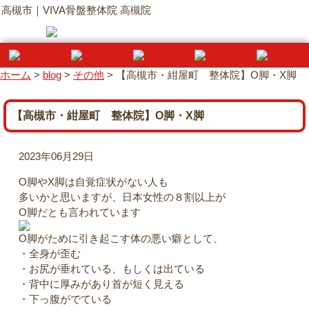
高槻市｜VIVA骨盤整体院 高槻院
ホーム
>
blog
>
その他
>
【高槻市・紺屋町 整体院】O脚・X脚
【高槻市・紺屋町 整体院】O脚・X脚
2023年06月29日
O脚やX脚は自覚症状がない人も
多いかと思いますが、日本女性の８割以上が
O脚だとも言われています
O脚がために引き起こす体の悪い癖として、
・全身が歪む
・お尻が垂れている、もしくは出ている
・背中に厚みがあり首が短く見える
・下っ腹がでている