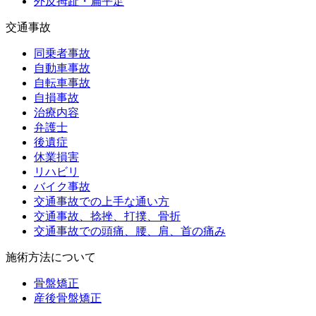
外反拇趾・扁平足
交通事故
同乗者事故
自動車事故
自転車事故
自損事故
治療内容
弁護士
後遺症
休業損害
リハビリ
バイク事故
交通事故での上手な通い方
交通事故、捻挫、打撲、骨折
交通事故での頭痛、腰、肩、首の痛み
施術方法について
骨盤矯正
産後骨盤矯正