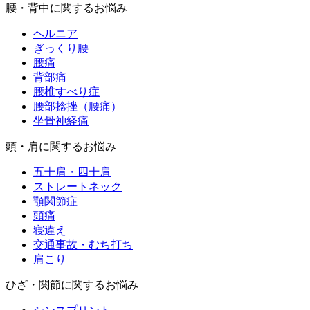
腰・背中に関するお悩み
ヘルニア
ぎっくり腰
腰痛
背部痛
腰椎すべり症
腰部捻挫（腰痛）
坐骨神経痛
頭・肩に関するお悩み
五十肩・四十肩
ストレートネック
顎関節症
頭痛
寝違え
交通事故・むち打ち
肩こり
ひざ・関節に関するお悩み