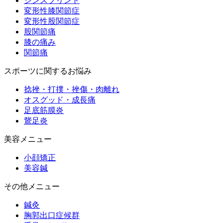
シンスプリント
変形性膝関節症
変形性股関節症
股関節痛
膝の痛み
関節痛
スポーツに関するお悩み
捻挫・打撲・挫傷・肉離れ
オスグッド・成長痛
足底筋膜炎
鵞足炎
美容メニュー
小顔矯正
美容鍼
その他メニュー
鍼灸
胸郭出口症候群