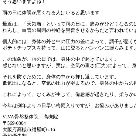
そう思いますよね！
雨の日に体調が悪くなる人はいると思います！
最近は、「天気痛」といって雨の日に、痛みがひどくなるの
れんし、血管の周囲の神経を興奮させるからだと言われてい
個人的には、身体の外と中の圧力の差によって、調子が悪く
ポテトチップスを持って、山に登るとパンパンに膨らみます
この現象が、雨の日では、身体の中で起きています。
感じないと思いますが、実は、空気の重さ(圧力)によって、
それを防ぐために、身体の中から押し返しています。
低気圧になると、空気の圧力が弱まるので、身体の中からの押
これによって、むくみが生じて、倦怠感が起きたり、柔らか
今年は例年より25日早い梅雨入りですが、お悩みがありまし
VIVA骨盤整体院 高槻院
〒569-0804
大阪府高槻市紺屋町6-16
予約優先制