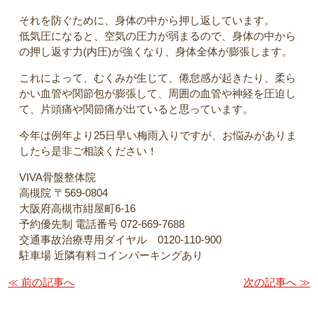
それを防ぐために、身体の中から押し返しています。
低気圧になると、空気の圧力が弱まるので、身体の中から
の押し返す力(内圧)が強くなり、身体全体が膨張します。
これによって、むくみが生じて、倦怠感が起きたり、柔ら
かい血管や関節包が膨張して、周囲の血管や神経を圧迫し
て、片頭痛や関節痛が出ていると思っています。
今年は例年より25日早い梅雨入りですが、お悩みがありま
したら是非ご相談ください！
VIVA骨盤整体院
高槻院 〒569-0804
大阪府高槻市紺屋町6-16
予約優先制 電話番号 072-669-7688
交通事故治療専用ダイヤル 0120-110-900
駐車場 近隣有料コインパーキングあり
≪ 前の記事へ
次の記事へ ≫