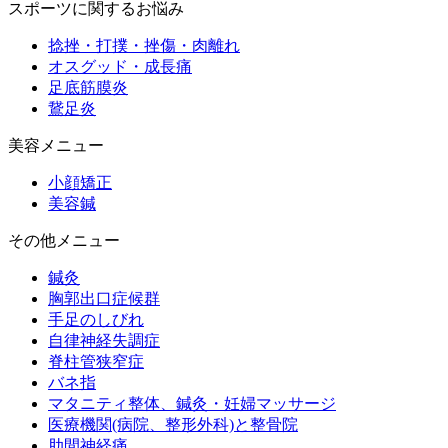
スポーツに関するお悩み
捻挫・打撲・挫傷・肉離れ
オスグッド・成長痛
足底筋膜炎
鵞足炎
美容メニュー
小顔矯正
美容鍼
その他メニュー
鍼灸
胸郭出口症候群
手足のしびれ
自律神経失調症
脊柱管狭窄症
バネ指
マタニティ整体、鍼灸・妊婦マッサージ
医療機関(病院、整形外科)と整骨院
肋間神経痛