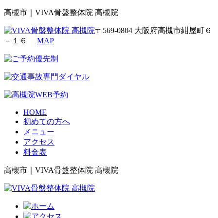
高槻市｜VIVA骨盤整体院 高槻院
〒569-0804 大阪府高槻市紺屋町６
－１６
MAP
HOME
初めての方へ
メニュー
アクセス
料金表
高槻市｜VIVA骨盤整体院 高槻院