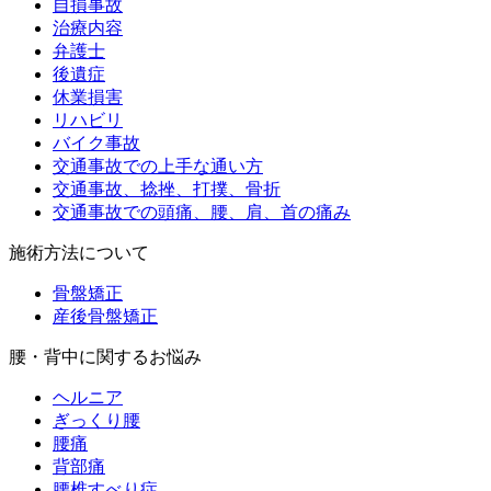
自損事故
治療内容
弁護士
後遺症
休業損害
リハビリ
バイク事故
交通事故での上手な通い方
交通事故、捻挫、打撲、骨折
交通事故での頭痛、腰、肩、首の痛み
施術方法について
骨盤矯正
産後骨盤矯正
腰・背中に関するお悩み
ヘルニア
ぎっくり腰
腰痛
背部痛
腰椎すべり症