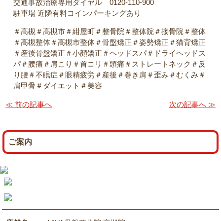
交通事故治療専用ダイヤル 0120-110-900
駐車場 近隣有料コインパーキングあり
＃高槻＃高槻市＃紺屋町＃整骨院＃整体院＃接骨院＃整体
＃高槻整体＃高槻市整体＃骨盤矯正＃姿勢矯正＃猫背矯正
＃産後骨盤矯正＃小顔矯正＃ヘッドスパ＃ドライヘッドス
パ＃腰痛＃肩こり＃首コリ＃頭痛＃ストレートネック＃反
り腰＃不眠症＃眼精疲労＃産後＃巻き肩＃歪み＃むくみ＃
肩甲骨＃ダイエット＃美容
≪ 前の記事へ
次の記事へ ≫
ご案内