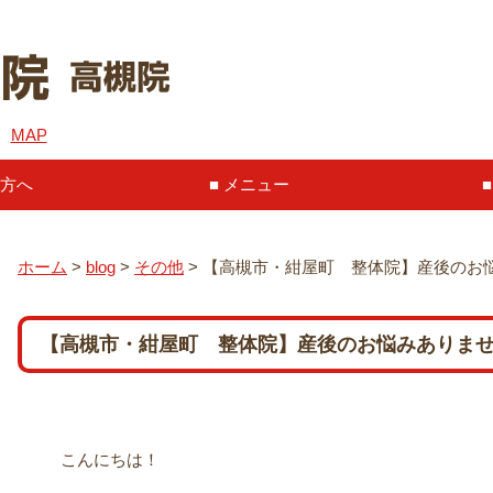
６
MAP
方へ
メニュー
ホーム
>
blog
>
その他
>
【高槻市・紺屋町 整体院】産後のお
【高槻市・紺屋町 整体院】産後のお悩みありま
こんにちは！