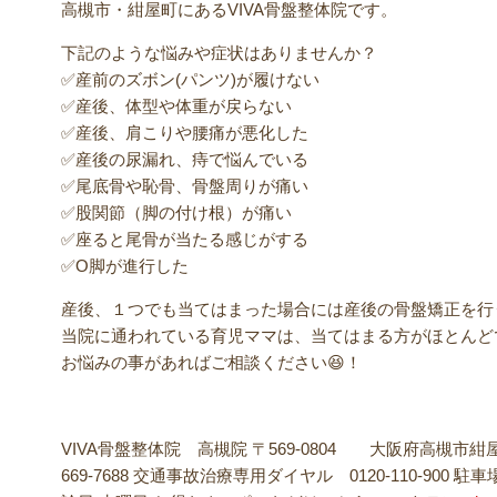
高槻市・紺屋町にあるVIVA骨盤整体院です。
下記のような悩みや症状はありませんか？
✅産前のズボン(パンツ)が履けない
✅産後、体型や体重が戻らない
✅産後、肩こりや腰痛が悪化した
✅産後の尿漏れ、痔で悩んでいる
✅尾底骨や恥骨、骨盤周りが痛い
✅股関節（脚の付け根）が痛い
✅座ると尾骨が当たる感じがする
✅O脚が進行した
産後、１つでも当てはまった場合には産後の骨盤矯正を行
当院に通われている育児ママは、当てはまる方がほとんど
お悩みの事があればご相談ください😆！
VIVA骨盤整体院 高槻院 〒569-0804 大阪府高槻市紺屋
669-7688
交通事故治療専用ダイヤル
0120-110-900
駐車場