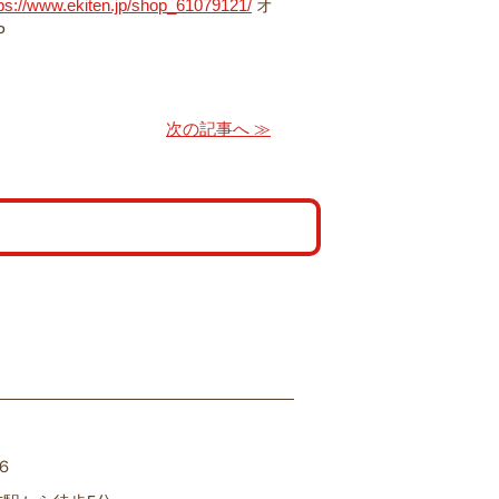
tps://www.ekiten.jp/shop_61079121/
オ
HP
次の記事へ ≫
６