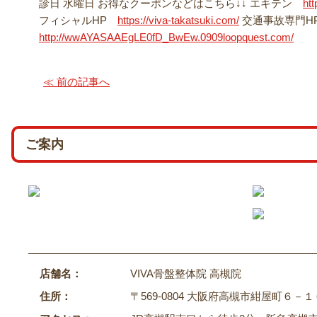
診日 水曜日 お得なクーポンなどはこちら↓↓ エキテン
ht
フィシャルHP
https://viva-takatsuki.com/
交通事故専門
http://wwAYASAAEgLE0fD_BwEw.0909loopquest.com/
≪ 前の記事へ
ご案内
店舗名：
VIVA骨盤整体院 高槻院
住所：
〒569-0804 大阪府高槻市紺屋町６－１