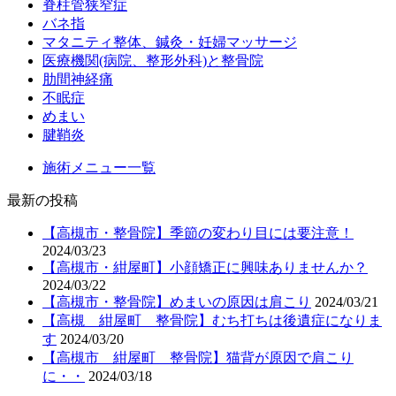
脊柱管狭窄症
バネ指
マタニティ整体、鍼灸・妊婦マッサージ
医療機関(病院、整形外科)と整骨院
肋間神経痛
不眠症
めまい
腱鞘炎
施術メニュー一覧
最新の投稿
【高槻市・整骨院】季節の変わり目には要注意！
2024/03/23
【高槻市・紺屋町】小顔矯正に興味ありませんか？
2024/03/22
【高槻市・整骨院】めまいの原因は肩こり
2024/03/21
【高槻 紺屋町 整骨院】むち打ちは後遺症になりま
す
2024/03/20
【高槻市 紺屋町 整骨院】猫背が原因で肩こり
に・・
2024/03/18