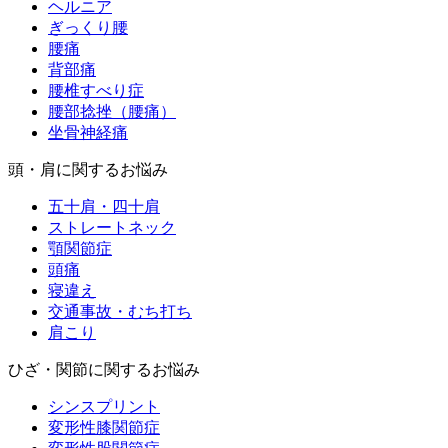
ヘルニア
ぎっくり腰
腰痛
背部痛
腰椎すべり症
腰部捻挫（腰痛）
坐骨神経痛
頭・肩に関するお悩み
五十肩・四十肩
ストレートネック
顎関節症
頭痛
寝違え
交通事故・むち打ち
肩こり
ひざ・関節に関するお悩み
シンスプリント
変形性膝関節症