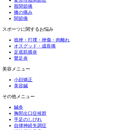
変形性股関節症
股関節痛
膝の痛み
関節痛
スポーツに関するお悩み
捻挫・打撲・挫傷・肉離れ
オスグッド・成長痛
足底筋膜炎
鵞足炎
美容メニュー
小顔矯正
美容鍼
その他メニュー
鍼灸
胸郭出口症候群
手足のしびれ
自律神経失調症