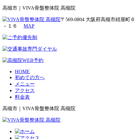
高槻市｜VIVA骨盤整体院 高槻院
〒569-0804 大阪府高槻市紺屋町６
－１６
MAP
HOME
初めての方へ
メニュー
アクセス
料金表
高槻市｜VIVA骨盤整体院 高槻院