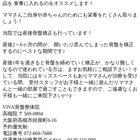
品を 食事に入れるのをオススメします！
ママさんご自身や赤ちゃんのためにも栄養をたくさん取りま
しょう！
当院では産後骨盤矯正も行っています！
産後2～6ヶ月の間が、 開いたり歪んでしまった骨盤を矯正
するのにベストな期間です♪
産後1年を過ぎると骨盤を締めていく矯正が、かなり難しく
なるので迷われている方は、まずお気軽にご相談下さい！そ
して、当院にはキッズスペースもありママさんが治療を受け
ている間、 受付スタッフがお子様と一緒に遊んだりママさ
んと一緒の部屋で過ごすこともできますので、ご遠慮なくお
子様も一緒にご来院下さい(^^)/
VIVA骨盤整体院
高槻院 〒569-0804
大阪府高槻市紺屋町6-16
予約優先制
電話番号 072-669-7688
交通事故治療専用ダイヤル 0120-110-900