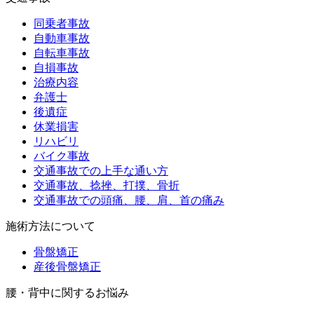
同乗者事故
自動車事故
自転車事故
自損事故
治療内容
弁護士
後遺症
休業損害
リハビリ
バイク事故
交通事故での上手な通い方
交通事故、捻挫、打撲、骨折
交通事故での頭痛、腰、肩、首の痛み
施術方法について
骨盤矯正
産後骨盤矯正
腰・背中に関するお悩み