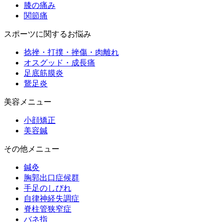
膝の痛み
関節痛
スポーツに関するお悩み
捻挫・打撲・挫傷・肉離れ
オスグッド・成長痛
足底筋膜炎
鵞足炎
美容メニュー
小顔矯正
美容鍼
その他メニュー
鍼灸
胸郭出口症候群
手足のしびれ
自律神経失調症
脊柱管狭窄症
バネ指