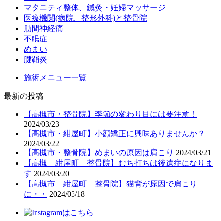
マタニティ整体、鍼灸・妊婦マッサージ
医療機関(病院、整形外科)と整骨院
肋間神経痛
不眠症
めまい
腱鞘炎
施術メニュー一覧
最新の投稿
【高槻市・整骨院】季節の変わり目には要注意！
2024/03/23
【高槻市・紺屋町】小顔矯正に興味ありませんか？
2024/03/22
【高槻市・整骨院】めまいの原因は肩こり
2024/03/21
【高槻 紺屋町 整骨院】むち打ちは後遺症になりま
す
2024/03/20
【高槻市 紺屋町 整骨院】猫背が原因で肩こり
に・・
2024/03/18