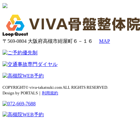
〒569-0804 大阪府高槻市紺屋町６－１６
MAP
COPYRIGHT© viva-takatsuki.com ALL RIGHTS RESERVED.
Design by PORTALS｜
利用規約