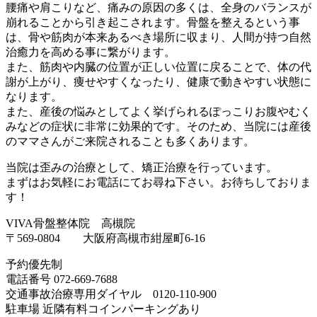
腰痛や肩こりなど、痛みの原因の多くは、全身のバランスが
崩れることから引き起こされます。骨盤を整えるという事
は、骨や筋肉が本来あるべき場所に収まり、人間が持つ自然
治癒力を高める事に繋がります。
また、筋肉や内臓の位置が正しい位置に戻ることで、体の代
謝が上がり、痩せやすくなったり、健康で動きやすい状態に
なります。
また、産後の悩みとしてよく挙げられるぽっこりお腹やむく
みなどの症状に非常に効果的です。そのため、当院には産後
のママさんがご来院されることも多くあります。
当院は歪みの治療として、矯正治療を行っています。
まずはお気軽にお電話にてお尋ね下さい。お待ちしておりま
す！
VIVA骨盤整体院 高槻院
〒569-0804 大阪府高槻市紺屋町6-16
予約優先制
電話番号 072-669-7688
交通事故治療専用ダイヤル 0120-110-900
駐車場 近隣有料コインパーキングあり