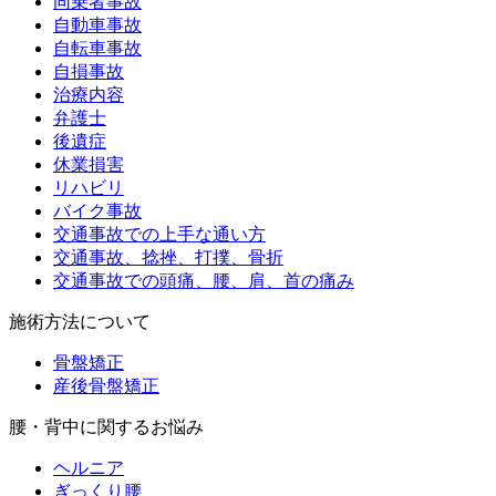
同乗者事故
自動車事故
自転車事故
自損事故
治療内容
弁護士
後遺症
休業損害
リハビリ
バイク事故
交通事故での上手な通い方
交通事故、捻挫、打撲、骨折
交通事故での頭痛、腰、肩、首の痛み
施術方法について
骨盤矯正
産後骨盤矯正
腰・背中に関するお悩み
ヘルニア
ぎっくり腰