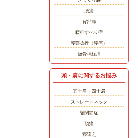
腰痛
背部痛
腰椎すべり症
腰部捻挫（腰痛）
坐骨神経痛
頭・肩に関するお悩み
五十肩・四十肩
ストレートネック
顎関節症
頭痛
寝違え