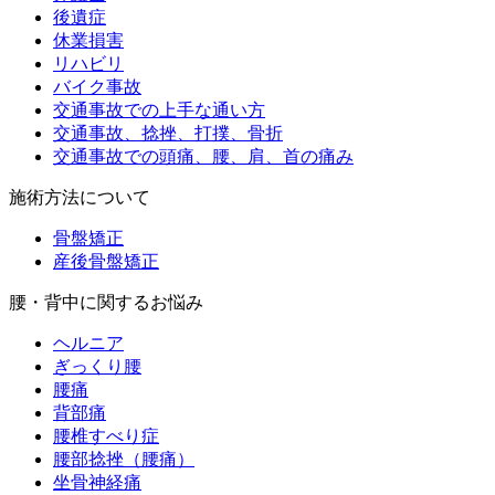
後遺症
休業損害
リハビリ
バイク事故
交通事故での上手な通い方
交通事故、捻挫、打撲、骨折
交通事故での頭痛、腰、肩、首の痛み
施術方法について
骨盤矯正
産後骨盤矯正
腰・背中に関するお悩み
ヘルニア
ぎっくり腰
腰痛
背部痛
腰椎すべり症
腰部捻挫（腰痛）
坐骨神経痛