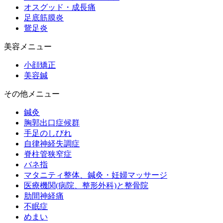
オスグッド・成長痛
足底筋膜炎
鵞足炎
美容メニュー
小顔矯正
美容鍼
その他メニュー
鍼灸
胸郭出口症候群
手足のしびれ
自律神経失調症
脊柱管狭窄症
バネ指
マタニティ整体、鍼灸・妊婦マッサージ
医療機関(病院、整形外科)と整骨院
肋間神経痛
不眠症
めまい