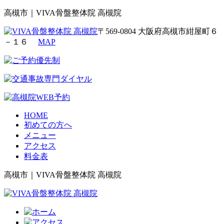
高槻市｜VIVA骨盤整体院 高槻院
〒569-0804 大阪府高槻市紺屋町６
－１６
MAP
HOME
初めての方へ
メニュー
アクセス
料金表
高槻市｜VIVA骨盤整体院 高槻院