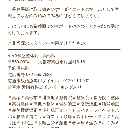
一番お手軽に取り組みやすいダイエットの第一歩として意
識して水を飲み始めてみるのはどうでしょうか。
このほかにも栄養面でのサポートや体づくりの相談も受け
付けております。
是非当院のスタッフへお声がけください。
——————————————————————————-
VIVA骨盤整体院 高槻院
〒569-0804 大阪府高槻市紺屋町6-16
予約優先制
電話番号 072-669-7688
交通事故治療専用ダイヤル 0120-110-900
駐車場 近隣有料コインパーキングあり
＃高槻＃高槻市＃紺屋町＃整骨院＃整体院＃接骨院＃整体
＃高槻整体＃高槻市整体＃骨盤矯正＃姿勢矯正＃猫背矯正
＃産後骨盤矯正＃小顔矯正＃ヘッドスパ＃ドライヘッドス
パ＃腰痛＃肩こり＃首コリ＃頭痛＃ストレートネック＃反
り腰＃不眠症＃眼精疲労＃産後＃巻き肩＃歪み＃むくみ＃