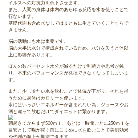
イルスへの対抗力を低下させます。
また、人間の身体は体内のあらゆる反応を水を使うことで
行ないます。
基礎代謝も含め水なしではまともに生きていくことすらで
きません。
脳の活動にも水は重要です。
脳の大半は水分で構成されているため、水分を失うと体以
上に影響があります。
ほんの数パーセント水分が減るだけで判断力や思考が鈍
り、本来のパフォーマンスが発揮できなくなってしまいま
す。
また、少し冷たい水を飲むことで体温が下がり、それを補
うために身体はカロリーを使います。
水にはいっさいエネルギーが含まれない為、ジュースやお
酒と違って飲むだけでダイエットに繋がります。
朝起きてからまず500ｍｌ、あとは一時間ごとに250ｍｌを
目安として喉が渇く前にこまめに水を飲むことで美肌効果
や代謝の向上が期待できます。