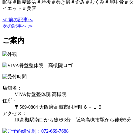
眠症＃眼精疲労＃産後＃巻き肩＃歪み＃むくみ＃肩甲骨＃ダ
イエット＃美容
≪ 前の記事へ
次の記事へ ≫
ご案内
店舗名：
VIVA骨盤整体院 高槻院
住所：
〒569-0804 大阪府高槻市紺屋町６－１６
アクセス：
JR高槻駅南口から徒歩3分 阪急高槻市駅から徒歩5分