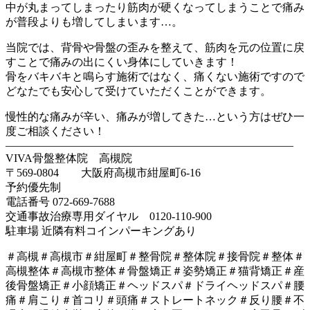
中が丸まってしまったり筋肉が硬くなってしまうことで痛み
が普段よりも増してしまいます…。
当院では、背骨や骨盤の歪みを整えて、筋肉を元の位置に戻
すことで痛みの出にくい身体にしていきます！
骨をバキバキと鳴らす施術ではなく、痛くない施術ですので
どなたでも安心して受けていただくことができます。
慢性的な痛みが辛い、痛みが増してきた…という方はぜひ一
度ご相談ください！
——————————————————————————
VIVA骨盤整体院 高槻院
〒569-0804 大阪府高槻市紺屋町6-16
予約優先制
電話番号 072-669-7688
交通事故治療専用ダイヤル 0120-110-900
駐車場 近隣有料コインパーキングあり
＃高槻＃高槻市＃紺屋町＃整骨院＃整体院＃接骨院＃整体＃
高槻整体＃高槻市整体＃骨盤矯正＃姿勢矯正＃猫背矯正＃産
後骨盤矯正＃小顔矯正＃ヘッドスパ＃ドライヘッドスパ＃腰
痛＃肩こり＃首コリ＃頭痛＃ストレートネック＃反り腰＃不