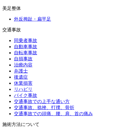
美足整体
外反拇趾・扁平足
交通事故
同乗者事故
自動車事故
自転車事故
自損事故
治療内容
弁護士
後遺症
休業損害
リハビリ
バイク事故
交通事故での上手な通い方
交通事故、捻挫、打撲、骨折
交通事故での頭痛、腰、肩、首の痛み
施術方法について