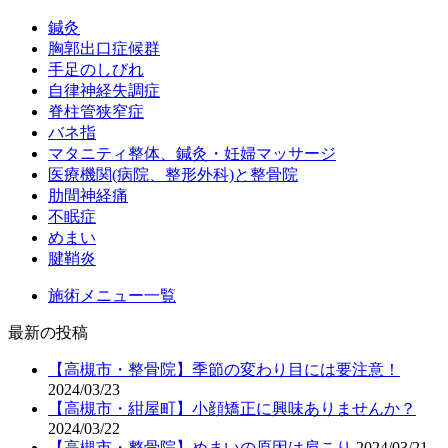
鍼灸
胸郭出口症候群
手足のしびれ
自律神経失調症
脊柱管狭窄症
バネ指
マタニティ整体、鍼灸・妊婦マッサージ
医療機関(病院、整形外科)と整骨院
肋間神経痛
不眠症
めまい
腱鞘炎
施術メニュー一覧
最新の投稿
【高槻市・整骨院】季節の変わり目には要注意！
2024/03/23
【高槻市・紺屋町】小顔矯正に興味ありませんか？
2024/03/22
【高槻市・整骨院】めまいの原因は肩こり
2024/03/21