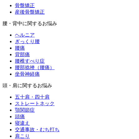
骨盤矯正
産後骨盤矯正
腰・背中に関するお悩み
ヘルニア
ぎっくり腰
腰痛
背部痛
腰椎すべり症
腰部捻挫（腰痛）
坐骨神経痛
頭・肩に関するお悩み
五十肩・四十肩
ストレートネック
顎関節症
頭痛
寝違え
交通事故・むち打ち
肩こり