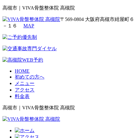
高槻市｜VIVA骨盤整体院 高槻院
〒569-0804 大阪府高槻市紺屋町６
－１６
MAP
HOME
初めての方へ
メニュー
アクセス
料金表
高槻市｜VIVA骨盤整体院 高槻院