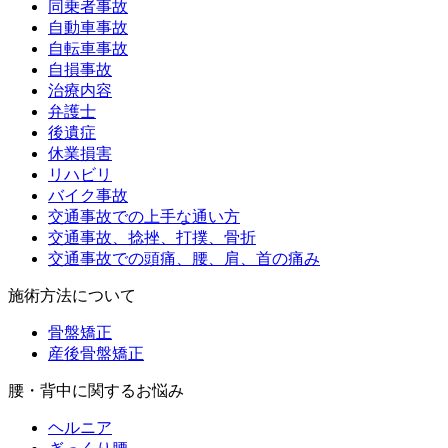
同乗者事故
自動車事故
自転車事故
自損事故
治療内容
弁護士
後遺症
休業損害
リハビリ
バイク事故
交通事故での上手な通い方
交通事故、捻挫、打撲、骨折
交通事故での頭痛、腰、肩、首の痛み
施術方法について
骨盤矯正
産後骨盤矯正
腰・背中に関するお悩み
ヘルニア