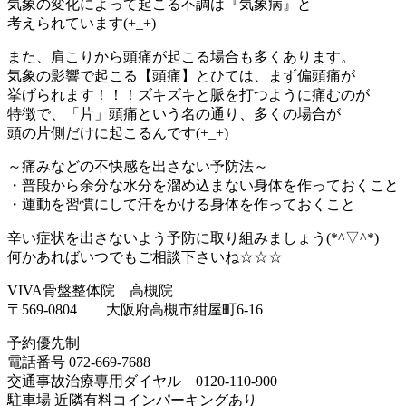
気象の変化によって起こる不調は『気象病』と
考えられています(+_+)
また、肩こりから頭痛が起こる場合も多くあります。
気象の影響で起こる【頭痛】とひては、まず偏頭痛が
挙げられます！！！ズキズキと脈を打つように痛むのが
特徴で、「片」頭痛という名の通り、多くの場合が
頭の片側だけに起こるんです(+_+)
～痛みなどの不快感を出さない予防法～
・普段から余分な水分を溜め込まない身体を作っておくこと
・運動を習慣にして汗をかける身体を作っておくこと
辛い症状を出さないよう予防に取り組みましょう(*^▽^*)
何かあればいつでもご相談下さいね☆☆☆
VIVA骨盤整体院 高槻院
〒569-0804 大阪府高槻市紺屋町6-16
予約優先制
電話番号 072-669-7688
交通事故治療専用ダイヤル 0120-110-900
駐車場 近隣有料コインパーキングあり