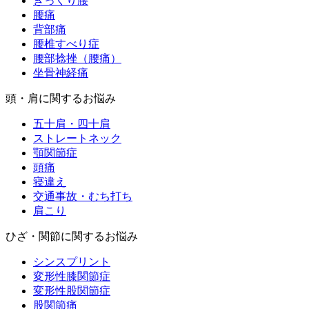
ぎっくり腰
腰痛
背部痛
腰椎すべり症
腰部捻挫（腰痛）
坐骨神経痛
頭・肩に関するお悩み
五十肩・四十肩
ストレートネック
顎関節症
頭痛
寝違え
交通事故・むち打ち
肩こり
ひざ・関節に関するお悩み
シンスプリント
変形性膝関節症
変形性股関節症
股関節痛