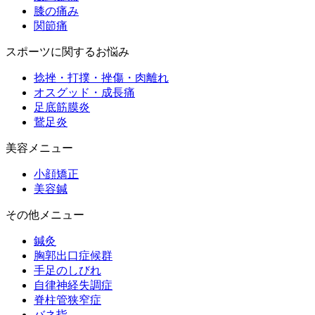
膝の痛み
関節痛
スポーツに関するお悩み
捻挫・打撲・挫傷・肉離れ
オスグッド・成長痛
足底筋膜炎
鵞足炎
美容メニュー
小顔矯正
美容鍼
その他メニュー
鍼灸
胸郭出口症候群
手足のしびれ
自律神経失調症
脊柱管狭窄症
バネ指