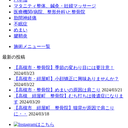
マタニティ整体、鍼灸・妊婦マッサージ
医療機関(病院、整形外科)と整骨院
肋間神経痛
不眠症
めまい
腱鞘炎
施術メニュー一覧
最新の投稿
【高槻市・整骨院】季節の変わり目には要注意！
2024/03/23
【高槻市・紺屋町】小顔矯正に興味ありませんか？
2024/03/22
【高槻市・整骨院】めまいの原因は肩こり
2024/03/21
【高槻 紺屋町 整骨院】むち打ちは後遺症になりま
す
2024/03/20
【高槻市 紺屋町 整骨院】猫背が原因で肩こり
に・・
2024/03/18