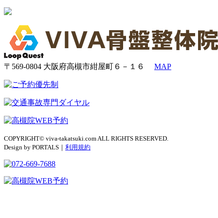
〒569-0804 大阪府高槻市紺屋町６－１６
MAP
COPYRIGHT© viva-takatsuki.com ALL RIGHTS RESERVED.
Design by PORTALS｜
利用規約