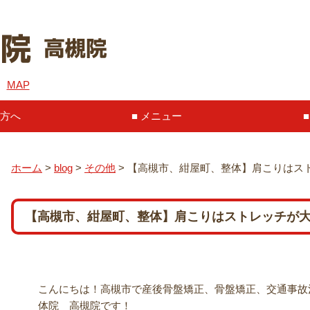
６
MAP
方へ
メニュー
ホーム
>
blog
>
その他
>
【高槻市、紺屋町、整体】肩こりはス
【高槻市、紺屋町、整体】肩こりはストレッチが
こんにちは！高槻市で産後骨盤矯正、骨盤矯正、交通事故治
体院 高槻院です！