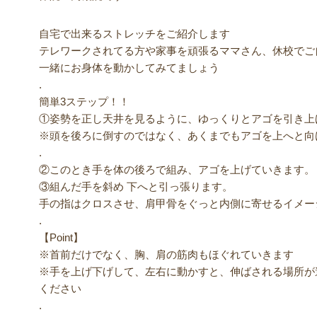
自宅で出来るストレッチをご紹介します
テレワークされてる方や家事を頑張るママさん、休校でご
一緒にお身体を動かしてみてましょう
.
簡単3ステップ！！
①姿勢を正し天井を見るように、ゆっくりとアゴを引き上
※頭を後ろに倒すのではなく、あくまでもアゴを上へと向
.
②このとき手を体の後ろで組み、アゴを上げていきます。
③組んだ手を斜め 下へと引っ張ります。
手の指はクロスさせ、肩甲骨をぐっと内側に寄せるイメー
.
【Point】
※首前だけでなく、胸、肩の筋肉もほぐれていきます
※手を上げ下げして、左右に動かすと、伸ばされる場所が
ください
.