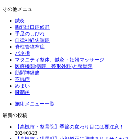
その他メニュー
鍼灸
胸郭出口症候群
手足のしびれ
自律神経失調症
脊柱管狭窄症
バネ指
マタニティ整体、鍼灸・妊婦マッサージ
医療機関(病院、整形外科)と整骨院
肋間神経痛
不眠症
めまい
腱鞘炎
施術メニュー一覧
最新の投稿
【高槻市・整骨院】季節の変わり目には要注意！
2024/03/23
【高槻市・紺屋町】小顔矯正に興味ありませんか？