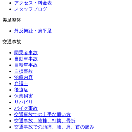
アクセス・料金表
スタッフブログ
美足整体
外反拇趾・扁平足
交通事故
同乗者事故
自動車事故
自転車事故
自損事故
治療内容
弁護士
後遺症
休業損害
リハビリ
バイク事故
交通事故での上手な通い方
交通事故、捻挫、打撲、骨折
交通事故での頭痛、腰、肩、首の痛み