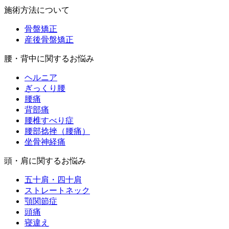
施術方法について
骨盤矯正
産後骨盤矯正
腰・背中に関するお悩み
ヘルニア
ぎっくり腰
腰痛
背部痛
腰椎すべり症
腰部捻挫（腰痛）
坐骨神経痛
頭・肩に関するお悩み
五十肩・四十肩
ストレートネック
顎関節症
頭痛
寝違え