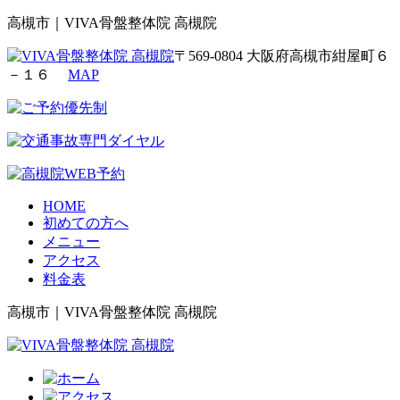
高槻市｜VIVA骨盤整体院 高槻院
〒569-0804 大阪府高槻市紺屋町６
－１６
MAP
HOME
初めての方へ
メニュー
アクセス
料金表
高槻市｜VIVA骨盤整体院 高槻院