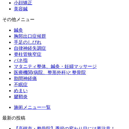
小顔矯正
美容鍼
その他メニュー
鍼灸
胸郭出口症候群
手足のしびれ
自律神経失調症
脊柱管狭窄症
バネ指
マタニティ整体、鍼灸・妊婦マッサージ
医療機関(病院、整形外科)と整骨院
肋間神経痛
不眠症
めまい
腱鞘炎
施術メニュー一覧
最新の投稿
【高槻市・整骨院】季節の変わり目には要注意！