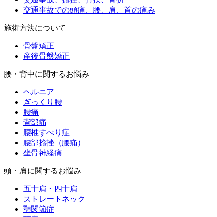
交通事故での頭痛、腰、肩、首の痛み
施術方法について
骨盤矯正
産後骨盤矯正
腰・背中に関するお悩み
ヘルニア
ぎっくり腰
腰痛
背部痛
腰椎すべり症
腰部捻挫（腰痛）
坐骨神経痛
頭・肩に関するお悩み
五十肩・四十肩
ストレートネック
顎関節症