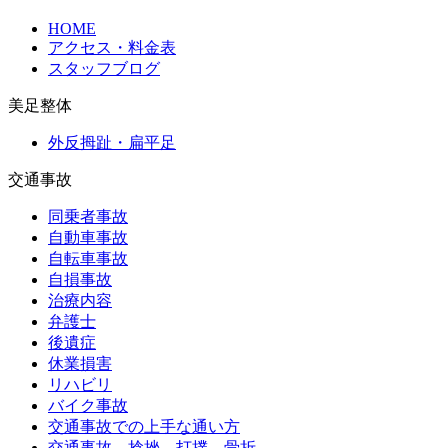
HOME
アクセス・料金表
スタッフブログ
美足整体
外反拇趾・扁平足
交通事故
同乗者事故
自動車事故
自転車事故
自損事故
治療内容
弁護士
後遺症
休業損害
リハビリ
バイク事故
交通事故での上手な通い方
交通事故、捻挫、打撲、骨折