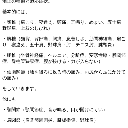
矯正の種類と適応症状。
基本的には、
・頸椎（肩こり、寝違え、頭痛、耳鳴り、めまい、五十肩、
野球肩、上肢のしびれ）
・胸椎（猫背、背部痛、胸痛、息苦しさ、肋間神経痛、肩こ
り、寝違え、五十肩、野球肩・肘、テニス肘、腱鞘炎）
・腰椎（坐骨神経痛、ヘルニア、分離症、変形性膝・股関節
症、脊柱管狭窄症、腰が抜ける・力が入らない）
・仙腸関節（腰を後ろに反る時の痛み、お尻から足にかけて
の痛み）
をしていきます。
他にも
・顎関節（顎関節症、音が鳴る、口が開けにくい）
・肩関節（肩関節周囲炎、腱板損傷、野球肩）