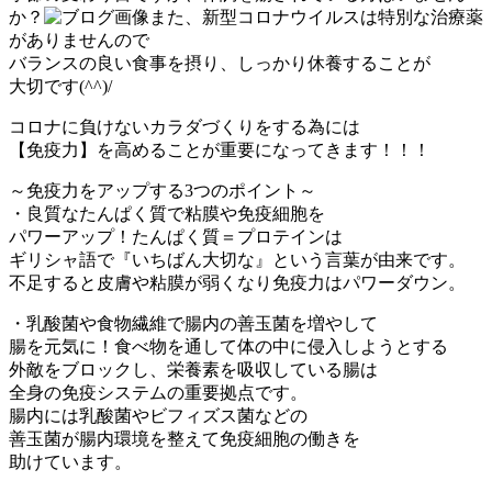
か？
また、新型コロナウイルスは特別な治療薬
がありませんので
バランスの良い食事を摂り、しっかり休養することが
大切です(^^)/
コロナに負けないカラダづくりをする為には
【免疫力】を高めることが重要になってきます！！！
～免疫力をアップする3つのポイント～
・良質なたんぱく質で粘膜や免疫細胞を
パワーアップ！たんぱく質＝プロテインは
ギリシャ語で『いちばん大切な』という言葉が由来です。
不足すると皮膚や粘膜が弱くなり免疫力はパワーダウン。
・乳酸菌や食物繊維で腸内の善玉菌を増やして
腸を元気に！食べ物を通して体の中に侵入しようとする
外敵をブロックし、栄養素を吸収している腸は
全身の免疫システムの重要拠点です。
腸内には乳酸菌やビフィズス菌などの
善玉菌が腸内環境を整えて免疫細胞の働きを
助けています。