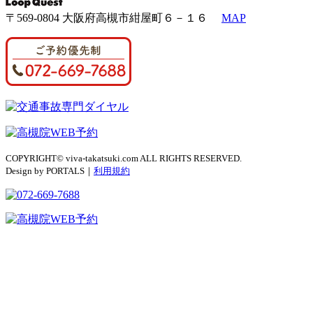
〒569-0804 大阪府高槻市紺屋町６－１６
MAP
COPYRIGHT© viva-takatsuki.com ALL RIGHTS RESERVED.
Design by PORTALS｜
利用規約