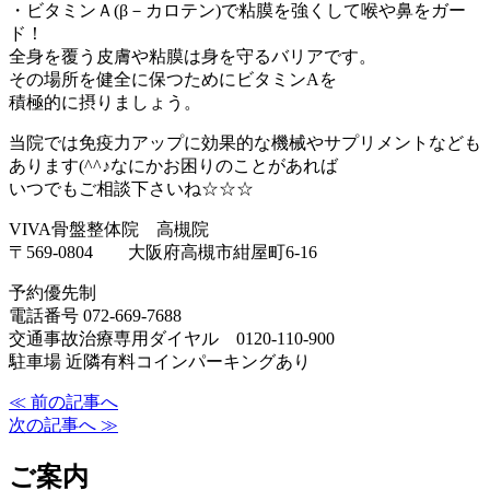
・ビタミンＡ(β－カロテン)で粘膜を強くして喉や鼻をガー
ド！
全身を覆う皮膚や粘膜は身を守るバリアです。
その場所を健全に保つためにビタミンAを
積極的に摂りましょう。
当院では免疫力アップに効果的な機械やサプリメントなども
あります(^^♪なにかお困りのことがあれば
いつでもご相談下さいね☆☆☆
VIVA骨盤整体院 高槻院
〒569-0804 大阪府高槻市紺屋町6-16
予約優先制
電話番号 072-669-7688
交通事故治療専用ダイヤル 0120-110-900
駐車場 近隣有料コインパーキングあり
≪ 前の記事へ
次の記事へ ≫
ご案内