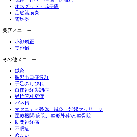
オスグッド・成長痛
足底筋膜炎
鵞足炎
美容メニュー
小顔矯正
美容鍼
その他メニュー
鍼灸
胸郭出口症候群
手足のしびれ
自律神経失調症
脊柱管狭窄症
バネ指
マタニティ整体、鍼灸・妊婦マッサージ
医療機関(病院、整形外科)と整骨院
肋間神経痛
不眠症
めまい