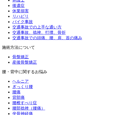
弁護士
後遺症
休業損害
リハビリ
バイク事故
交通事故での上手な通い方
交通事故、捻挫、打撲、骨折
交通事故での頭痛、腰、肩、首の痛み
施術方法について
骨盤矯正
産後骨盤矯正
腰・背中に関するお悩み
ヘルニア
ぎっくり腰
腰痛
背部痛
腰椎すべり症
腰部捻挫（腰痛）
坐骨神経痛