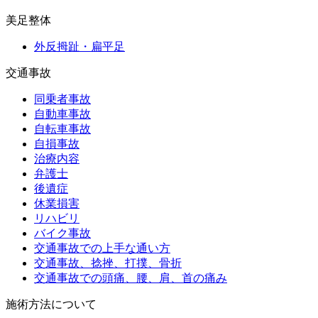
美足整体
外反拇趾・扁平足
交通事故
同乗者事故
自動車事故
自転車事故
自損事故
治療内容
弁護士
後遺症
休業損害
リハビリ
バイク事故
交通事故での上手な通い方
交通事故、捻挫、打撲、骨折
交通事故での頭痛、腰、肩、首の痛み
施術方法について