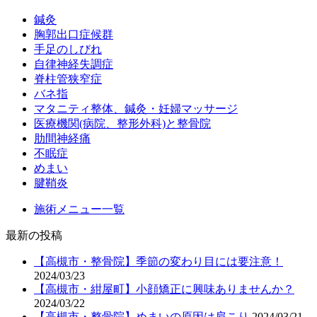
鍼灸
胸郭出口症候群
手足のしびれ
自律神経失調症
脊柱管狭窄症
バネ指
マタニティ整体、鍼灸・妊婦マッサージ
医療機関(病院、整形外科)と整骨院
肋間神経痛
不眠症
めまい
腱鞘炎
施術メニュー一覧
最新の投稿
【高槻市・整骨院】季節の変わり目には要注意！
2024/03/23
【高槻市・紺屋町】小顔矯正に興味ありませんか？
2024/03/22
【高槻市・整骨院】めまいの原因は肩こり
2024/03/21