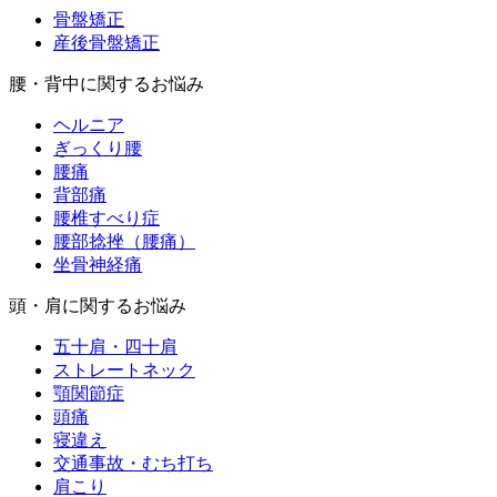
骨盤矯正
産後骨盤矯正
腰・背中に関するお悩み
ヘルニア
ぎっくり腰
腰痛
背部痛
腰椎すべり症
腰部捻挫（腰痛）
坐骨神経痛
頭・肩に関するお悩み
五十肩・四十肩
ストレートネック
顎関節症
頭痛
寝違え
交通事故・むち打ち
肩こり