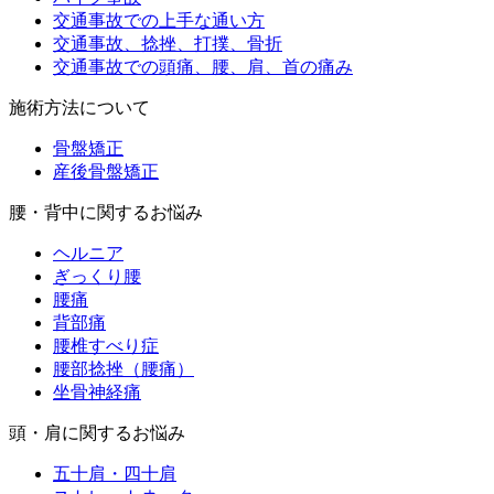
交通事故での上手な通い方
交通事故、捻挫、打撲、骨折
交通事故での頭痛、腰、肩、首の痛み
施術方法について
骨盤矯正
産後骨盤矯正
腰・背中に関するお悩み
ヘルニア
ぎっくり腰
腰痛
背部痛
腰椎すべり症
腰部捻挫（腰痛）
坐骨神経痛
頭・肩に関するお悩み
五十肩・四十肩