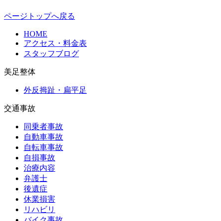
ページトップへ戻る
HOME
アクセス・料金表
スタッフブログ
美足整体
外反拇趾・扁平足
交通事故
同乗者事故
自動車事故
自転車事故
自損事故
治療内容
弁護士
後遺症
休業損害
リハビリ
バイク事故