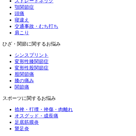
ストレートネック
顎関節症
頭痛
寝違え
交通事故・むち打ち
肩こり
ひざ・関節に関するお悩み
シンスプリント
変形性膝関節症
変形性股関節症
股関節痛
膝の痛み
関節痛
スポーツに関するお悩み
捻挫・打撲・挫傷・肉離れ
オスグッド・成長痛
足底筋膜炎
鵞足炎