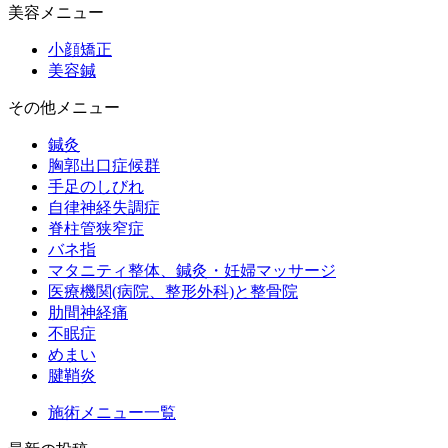
美容メニュー
小顔矯正
美容鍼
その他メニュー
鍼灸
胸郭出口症候群
手足のしびれ
自律神経失調症
脊柱管狭窄症
バネ指
マタニティ整体、鍼灸・妊婦マッサージ
医療機関(病院、整形外科)と整骨院
肋間神経痛
不眠症
めまい
腱鞘炎
施術メニュー一覧