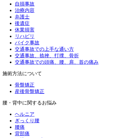
自損事故
治療内容
弁護士
後遺症
休業損害
リハビリ
バイク事故
交通事故での上手な通い方
交通事故、捻挫、打撲、骨折
交通事故での頭痛、腰、肩、首の痛み
施術方法について
骨盤矯正
産後骨盤矯正
腰・背中に関するお悩み
ヘルニア
ぎっくり腰
腰痛
背部痛