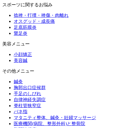
スポーツに関するお悩み
捻挫・打撲・挫傷・肉離れ
オスグッド・成長痛
足底筋膜炎
鵞足炎
美容メニュー
小顔矯正
美容鍼
その他メニュー
鍼灸
胸郭出口症候群
手足のしびれ
自律神経失調症
脊柱管狭窄症
バネ指
マタニティ整体、鍼灸・妊婦マッサージ
医療機関(病院、整形外科)と整骨院