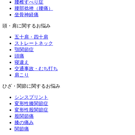
腰椎すべり症
腰部捻挫（腰痛）
坐骨神経痛
頭・肩に関するお悩み
五十肩・四十肩
ストレートネック
顎関節症
頭痛
寝違え
交通事故・むち打ち
肩こり
ひざ・関節に関するお悩み
シンスプリント
変形性膝関節症
変形性股関節症
股関節痛
膝の痛み
関節痛