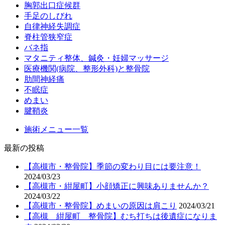
胸郭出口症候群
手足のしびれ
自律神経失調症
脊柱管狭窄症
バネ指
マタニティ整体、鍼灸・妊婦マッサージ
医療機関(病院、整形外科)と整骨院
肋間神経痛
不眠症
めまい
腱鞘炎
施術メニュー一覧
最新の投稿
【高槻市・整骨院】季節の変わり目には要注意！
2024/03/23
【高槻市・紺屋町】小顔矯正に興味ありませんか？
2024/03/22
【高槻市・整骨院】めまいの原因は肩こり
2024/03/21
【高槻 紺屋町 整骨院】むち打ちは後遺症になりま