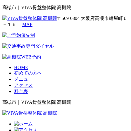
高槻市｜VIVA骨盤整体院 高槻院
〒569-0804 大阪府高槻市紺屋町６
－１６
MAP
HOME
初めての方へ
メニュー
アクセス
料金表
高槻市｜VIVA骨盤整体院 高槻院