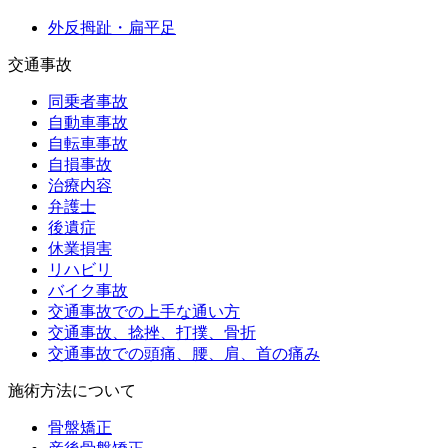
外反拇趾・扁平足
交通事故
同乗者事故
自動車事故
自転車事故
自損事故
治療内容
弁護士
後遺症
休業損害
リハビリ
バイク事故
交通事故での上手な通い方
交通事故、捻挫、打撲、骨折
交通事故での頭痛、腰、肩、首の痛み
施術方法について
骨盤矯正