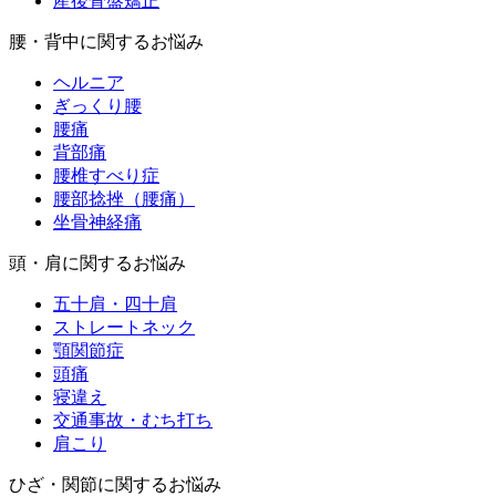
産後骨盤矯正
腰・背中に関するお悩み
ヘルニア
ぎっくり腰
腰痛
背部痛
腰椎すべり症
腰部捻挫（腰痛）
坐骨神経痛
頭・肩に関するお悩み
五十肩・四十肩
ストレートネック
顎関節症
頭痛
寝違え
交通事故・むち打ち
肩こり
ひざ・関節に関するお悩み