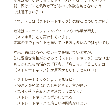
朝・夜はグンと気温が下がるので体調を崩さないよう
ご注意下さい(*_*)
さて、今日は【ストレートネック】の症状についてご紹介
最近はスマートフォンやパソコンでの作業が増え、
【スマホ首】とも言われています。
電車の中でずっと下を向いている方は多いのではないでし
本来、首はゆるやかなカーブを描いていますが、
首に過度な負担がかかると【ストレートネック】になりま
もしかしたらお悩みの「頭痛」「肩こり」「首こり」は
【ストレートネック】が原因かもしれません(+_+)
～ストレートネックによくある症状～
・寝違えを頻繁に起こし朝起きると首が痛い
・気分が落ち込みふさぎ込むようになった
・ストレートネックで手がしびれる
・ストレートネックで肩こりや頭痛がひどい