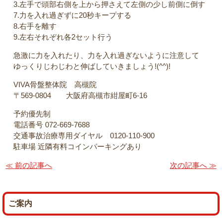
3.左手で頭部右側を上から押さえて左側の少し前側に倒す
7.力を入れ過ぎずに20秒キープする
8.右手を離す
9.左右それぞれ各2セット行う
急激に力を入れたり、力を入れ過ぎないように注意して
ゆっくりじわじわと伸ばしていきましょう!(^^)!
VIVA骨盤整体院 高槻院
〒569-0804 大阪府高槻市紺屋町6-16
予約優先制
電話番号 072-669-7688
交通事故治療専用ダイヤル 0120-110-900
駐車場 近隣有料コインパーキングあり
≪ 前の記事へ
次の記事へ ≫
ご案内