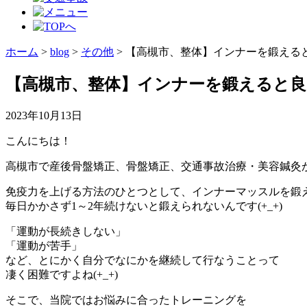
ホーム
>
blog
>
その他
>
【高槻市、整体】インナーを鍛える
【高槻市、整体】インナーを鍛えると
2023年10月13日
こんにちは！
高槻市で産後骨盤矯正、骨盤矯正、交通事故治療・美容鍼灸が
免疫力を上げる方法のひとつとして、インナーマッスルを鍛
毎日かかさず1～2年続けないと鍛えられないんです(+_+)
「運動が長続きしない」
「運動が苦手」
など、とにかく自分でなにかを継続して行なうことって
凄く困難ですよね(+_+)
そこで、当院ではお悩みに合ったトレーニングを