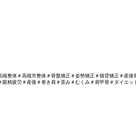
高槻整体＃高槻市整体＃骨盤矯正＃姿勢矯正＃猫背矯正＃産後
＃眼精疲労＃産後＃巻き肩＃歪み＃むくみ＃肩甲骨＃ダイエッ