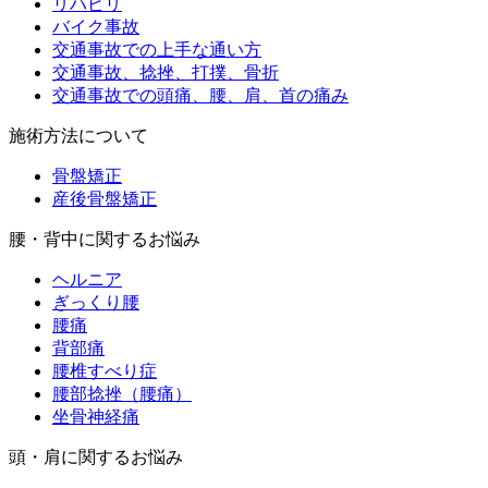
リハビリ
バイク事故
交通事故での上手な通い方
交通事故、捻挫、打撲、骨折
交通事故での頭痛、腰、肩、首の痛み
施術方法について
骨盤矯正
産後骨盤矯正
腰・背中に関するお悩み
ヘルニア
ぎっくり腰
腰痛
背部痛
腰椎すべり症
腰部捻挫（腰痛）
坐骨神経痛
頭・肩に関するお悩み