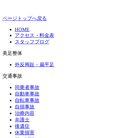
ページトップへ戻る
HOME
アクセス・料金表
スタッフブログ
美足整体
外反拇趾・扁平足
交通事故
同乗者事故
自動車事故
自転車事故
自損事故
治療内容
弁護士
後遺症
休業損害