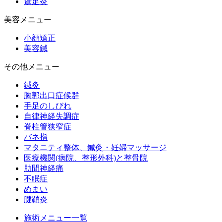
鵞足炎
美容メニュー
小顔矯正
美容鍼
その他メニュー
鍼灸
胸郭出口症候群
手足のしびれ
自律神経失調症
脊柱管狭窄症
バネ指
マタニティ整体、鍼灸・妊婦マッサージ
医療機関(病院、整形外科)と整骨院
肋間神経痛
不眠症
めまい
腱鞘炎
施術メニュー一覧