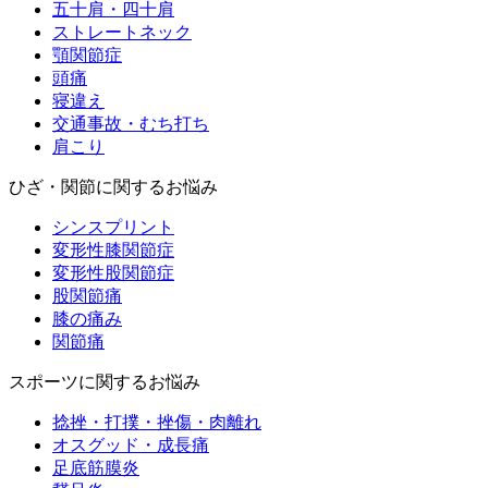
五十肩・四十肩
ストレートネック
顎関節症
頭痛
寝違え
交通事故・むち打ち
肩こり
ひざ・関節に関するお悩み
シンスプリント
変形性膝関節症
変形性股関節症
股関節痛
膝の痛み
関節痛
スポーツに関するお悩み
捻挫・打撲・挫傷・肉離れ
オスグッド・成長痛
足底筋膜炎