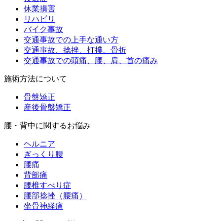
休業損害
リハビリ
バイク事故
交通事故での上手な通い方
交通事故、捻挫、打撲、骨折
交通事故での頭痛、腰、肩、首の痛み
施術方法について
骨盤矯正
産後骨盤矯正
腰・背中に関するお悩み
ヘルニア
ぎっくり腰
腰痛
背部痛
腰椎すべり症
腰部捻挫（腰痛）
坐骨神経痛