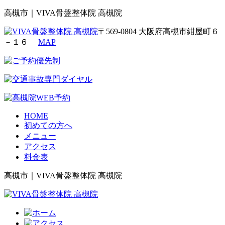
高槻市｜VIVA骨盤整体院 高槻院
〒569-0804 大阪府高槻市紺屋町６
－１６
MAP
HOME
初めての方へ
メニュー
アクセス
料金表
高槻市｜VIVA骨盤整体院 高槻院