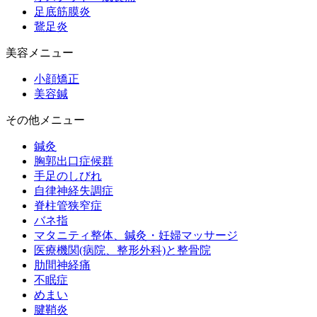
足底筋膜炎
鵞足炎
美容メニュー
小顔矯正
美容鍼
その他メニュー
鍼灸
胸郭出口症候群
手足のしびれ
自律神経失調症
脊柱管狭窄症
バネ指
マタニティ整体、鍼灸・妊婦マッサージ
医療機関(病院、整形外科)と整骨院
肋間神経痛
不眠症
めまい
腱鞘炎