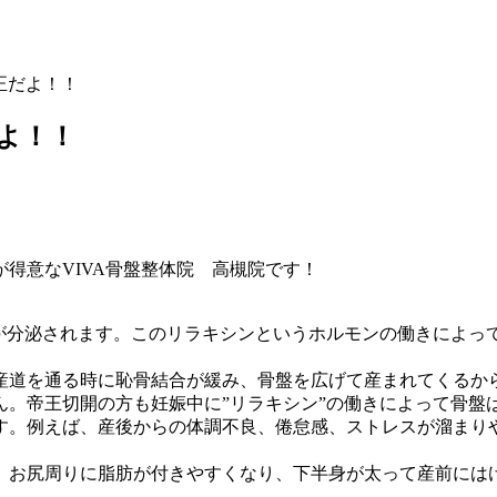
正だよ！！
よ！！
得意なVIVA骨盤整体院 高槻院です！
ンが分泌されます。このリラキシンというホルモンの働きによっ
産道を通る時に恥骨結合が緩み、骨盤を広げて産まれてくるか
ん。帝王切開の方も妊娠中に”リラキシン”の働きによって骨盤
。例えば、産後からの体調不良、倦怠感、ストレスが溜まり
、お尻周りに脂肪が付きやすくなり、下半身が太って産前には