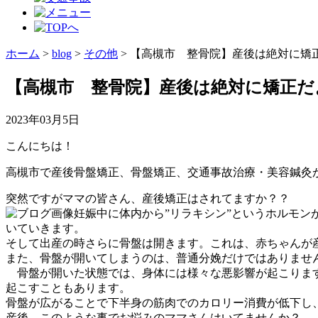
ホーム
>
blog
>
その他
>
【高槻市 整骨院】産後は絶対に矯
【高槻市 整骨院】産後は絶対に矯正だ
2023年03月5日
こんにちは！
高槻市で産後骨盤矯正、骨盤矯正、交通事故治療・美容鍼灸が
突然ですがママの皆さん、産後矯正はされてますか？？
妊娠中に体内から”リラキシン”というホルモ
いていきます。
そして出産の時さらに骨盤は開きます。これは、赤ちゃんが
また、骨盤が開いてしまうのは、普通分娩だけではありませ
骨盤が開いた状態では、身体には様々な悪影響が起こります
起こすこともあります。
骨盤が広がることで下半身の筋肉でのカロリー消費が低下し
産後、このような事でお悩みのママさんはいてませんか？