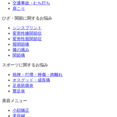
交通事故・むち打ち
肩こり
ひざ・関節に関するお悩み
シンスプリント
変形性膝関節症
変形性股関節症
股関節痛
膝の痛み
関節痛
スポーツに関するお悩み
捻挫・打撲・挫傷・肉離れ
オスグッド・成長痛
足底筋膜炎
鵞足炎
美容メニュー
小顔矯正
美容鍼