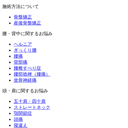
施術方法について
骨盤矯正
産後骨盤矯正
腰・背中に関するお悩み
ヘルニア
ぎっくり腰
腰痛
背部痛
腰椎すべり症
腰部捻挫（腰痛）
坐骨神経痛
頭・肩に関するお悩み
五十肩・四十肩
ストレートネック
顎関節症
頭痛
寝違え