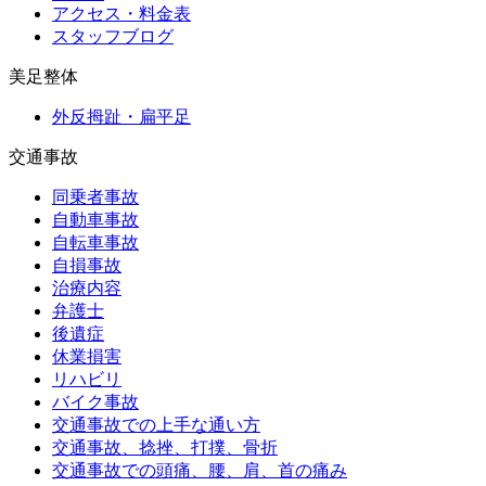
アクセス・料金表
スタッフブログ
美足整体
外反拇趾・扁平足
交通事故
同乗者事故
自動車事故
自転車事故
自損事故
治療内容
弁護士
後遺症
休業損害
リハビリ
バイク事故
交通事故での上手な通い方
交通事故、捻挫、打撲、骨折
交通事故での頭痛、腰、肩、首の痛み