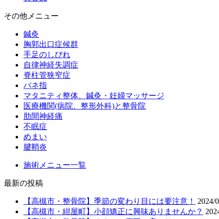
その他メニュー
鍼灸
胸郭出口症候群
手足のしびれ
自律神経失調症
脊柱管狭窄症
バネ指
マタニティ整体、鍼灸・妊婦マッサージ
医療機関(病院、整形外科)と整骨院
肋間神経痛
不眠症
めまい
腱鞘炎
施術メニュー一覧
最新の投稿
【高槻市・整骨院】季節の変わり目には要注意！
2024/0
【高槻市・紺屋町】小顔矯正に興味ありませんか？
202