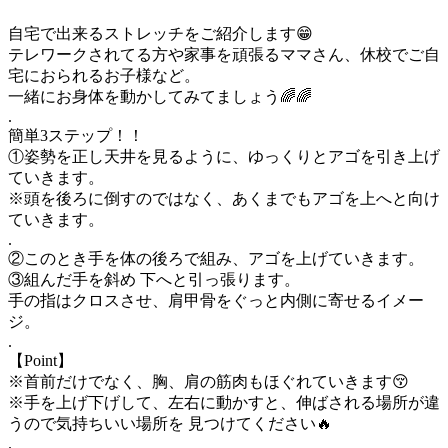
自宅で出来るストレッチをご紹介します😁
テレワークされてる方や家事を頑張るママさん、休校でご自
宅におられるお子様など。
一緒にお身体を動かしてみてましょう🌈🌈
.
簡単3ステップ！！
①姿勢を正し天井を見るように、ゆっくりとアゴを引き上げ
ていきます。
※頭を後ろに倒すのではなく、あくまでもアゴを上へと向け
ていきます。
.
②このとき手を体の後ろで組み、アゴを上げていきます。
③組んだ手を斜め 下へと引っ張ります。
手の指はクロスさせ、肩甲骨をぐっと内側に寄せるイメー
ジ。
.
【Point】
※首前だけでなく、胸、肩の筋肉もほぐれていきます😚
※手を上げ下げして、左右に動かすと、伸ばされる場所が違
うので気持ちいい場所を 見つけてください🔥
.