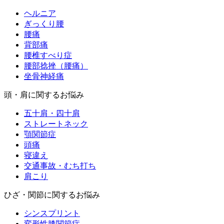
ヘルニア
ぎっくり腰
腰痛
背部痛
腰椎すべり症
腰部捻挫（腰痛）
坐骨神経痛
頭・肩に関するお悩み
五十肩・四十肩
ストレートネック
顎関節症
頭痛
寝違え
交通事故・むち打ち
肩こり
ひざ・関節に関するお悩み
シンスプリント
変形性膝関節症