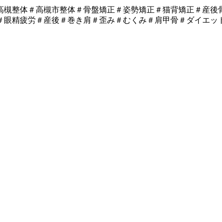
高槻整体＃高槻市整体＃骨盤矯正＃姿勢矯正＃猫背矯正＃産後
＃眼精疲労＃産後＃巻き肩＃歪み＃むくみ＃肩甲骨＃ダイエッ