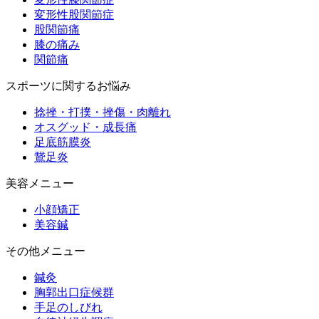
変形性股関節症
股関節痛
膝の痛み
関節痛
スポーツに関するお悩み
捻挫・打撲・挫傷・肉離れ
オスグッド・成長痛
足底筋膜炎
鵞足炎
美容メニュー
小顔矯正
美容鍼
その他メニュー
鍼灸
胸郭出口症候群
手足のしびれ