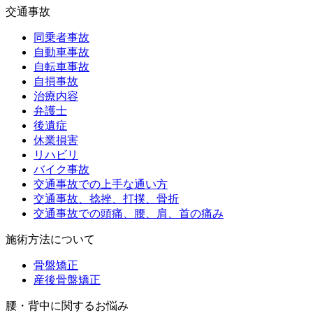
交通事故
同乗者事故
自動車事故
自転車事故
自損事故
治療内容
弁護士
後遺症
休業損害
リハビリ
バイク事故
交通事故での上手な通い方
交通事故、捻挫、打撲、骨折
交通事故での頭痛、腰、肩、首の痛み
施術方法について
骨盤矯正
産後骨盤矯正
腰・背中に関するお悩み