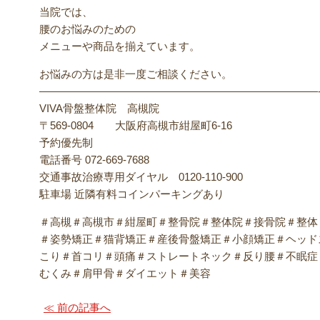
当院では、
腰のお悩みのための
メニューや商品を揃えています。
お悩みの方は是非一度ご相談ください。
——————————————————————————
VIVA骨盤整体院 高槻院
〒569-0804 大阪府高槻市紺屋町6-16
予約優先制
電話番号 072-669-7688
交通事故治療専用ダイヤル 0120-110-900
駐車場 近隣有料コインパーキングあり
＃高槻＃高槻市＃紺屋町＃整骨院＃整体院＃接骨院＃整体
＃姿勢矯正＃猫背矯正＃産後骨盤矯正＃小顔矯正＃ヘッド
こり＃首コリ＃頭痛＃ストレートネック＃反り腰＃不眠症
むくみ＃肩甲骨＃ダイエット＃美容
≪ 前の記事へ