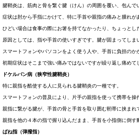
腱鞘炎は、筋肉と骨を繋ぐ腱（けん）の周囲を覆い、包んで
症状は肘から手指にかけて、特に手首や親指の痛みと腫れが
ひどい場合は食事の際にお箸を持てなかったり、ちょっとし
原因としては、指や手首の使いすぎです。腱が固まってしま
スマートフォンやパソコンをよく使う人や、手首に負担のか
初期症状はそこまで強い痛みではないですが繰り返し痛めて
ドケルバン病（狭窄性腱鞘炎）
特に親指を酷使する人に見られる腱鞘炎の一種です。
スマートフォンの普及により、片手の親指を使って携帯を操
親指に繋がる腱が、手首の骨と手首を取り囲む靭帯に挟まれ
親指を他の４本の指で握り込んだまま、手首を小指側に倒す
ばね指（弾撥指）