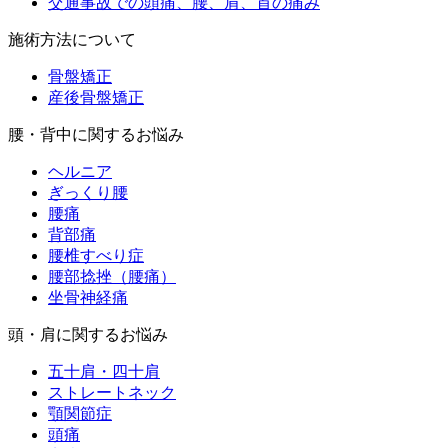
交通事故での頭痛、腰、肩、首の痛み
施術方法について
骨盤矯正
産後骨盤矯正
腰・背中に関するお悩み
ヘルニア
ぎっくり腰
腰痛
背部痛
腰椎すべり症
腰部捻挫（腰痛）
坐骨神経痛
頭・肩に関するお悩み
五十肩・四十肩
ストレートネック
顎関節症
頭痛