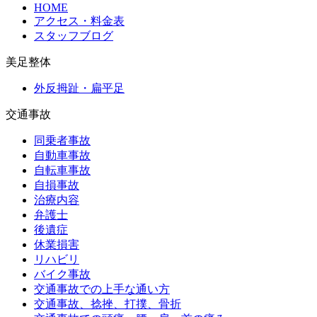
HOME
アクセス・料金表
スタッフブログ
美足整体
外反拇趾・扁平足
交通事故
同乗者事故
自動車事故
自転車事故
自損事故
治療内容
弁護士
後遺症
休業損害
リハビリ
バイク事故
交通事故での上手な通い方
交通事故、捻挫、打撲、骨折