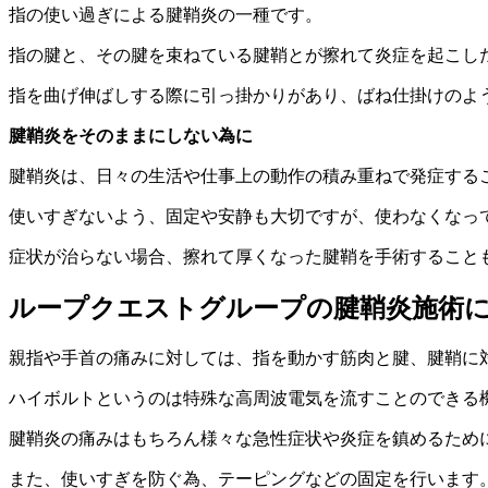
指の使い過ぎによる腱鞘炎の一種です。
指の腱と、その腱を束ねている腱鞘とが擦れて炎症を起こし
指を曲げ伸ばしする際に引っ掛かりがあり、ばね仕掛けのよ
腱鞘炎をそのままにしない為に
腱鞘炎は、日々の生活や仕事上の動作の積み重ねで発症する
使いすぎないよう、固定や安静も大切ですが、使わなくなっ
症状が治らない場合、擦れて厚くなった腱鞘を手術すること
ループクエストグループの腱鞘炎施術
親指や手首の痛みに対しては、指を動かす筋肉と腱、腱鞘に
ハイボルトというのは特殊な高周波電気を流すことのできる
腱鞘炎の痛みはもちろん様々な急性症状や炎症を鎮めるため
また、使いすぎを防ぐ為、テーピングなどの固定を行います