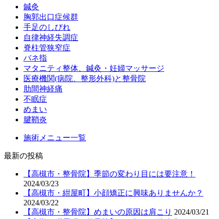
鍼灸
胸郭出口症候群
手足のしびれ
自律神経失調症
脊柱管狭窄症
バネ指
マタニティ整体、鍼灸・妊婦マッサージ
医療機関(病院、整形外科)と整骨院
肋間神経痛
不眠症
めまい
腱鞘炎
施術メニュー一覧
最新の投稿
【高槻市・整骨院】季節の変わり目には要注意！
2024/03/23
【高槻市・紺屋町】小顔矯正に興味ありませんか？
2024/03/22
【高槻市・整骨院】めまいの原因は肩こり
2024/03/21