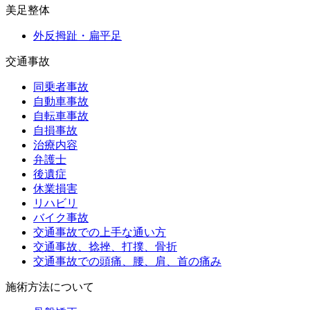
美足整体
外反拇趾・扁平足
交通事故
同乗者事故
自動車事故
自転車事故
自損事故
治療内容
弁護士
後遺症
休業損害
リハビリ
バイク事故
交通事故での上手な通い方
交通事故、捻挫、打撲、骨折
交通事故での頭痛、腰、肩、首の痛み
施術方法について