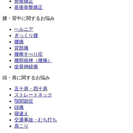
骨盤矯正
産後骨盤矯正
腰・背中に関するお悩み
ヘルニア
ぎっくり腰
腰痛
背部痛
腰椎すべり症
腰部捻挫（腰痛）
坐骨神経痛
頭・肩に関するお悩み
五十肩・四十肩
ストレートネック
顎関節症
頭痛
寝違え
交通事故・むち打ち
肩こり