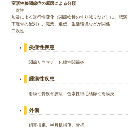
変形性膝関節症の原因による分類
一次性
加齢による退行性変化（関節軟骨のすり減りなど）に、肥満
下腿骨の配列）、職業、遺伝、生活環境などが関係
二次性
炎症性疾患
関節リウマチ、化膿性関節炎
腫瘍性疾患
滑膜性骨軟骨腫症、色素性絨毛結節性滑膜炎
外傷
靭帯損傷、半月板損傷、骨折