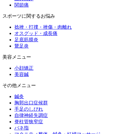
関節痛
スポーツに関するお悩み
捻挫・打撲・挫傷・肉離れ
オスグッド・成長痛
足底筋膜炎
鵞足炎
美容メニュー
小顔矯正
美容鍼
その他メニュー
鍼灸
胸郭出口症候群
手足のしびれ
自律神経失調症
脊柱管狭窄症
バネ指