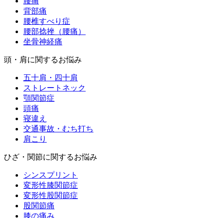
腰痛
背部痛
腰椎すべり症
腰部捻挫（腰痛）
坐骨神経痛
頭・肩に関するお悩み
五十肩・四十肩
ストレートネック
顎関節症
頭痛
寝違え
交通事故・むち打ち
肩こり
ひざ・関節に関するお悩み
シンスプリント
変形性膝関節症
変形性股関節症
股関節痛
膝の痛み