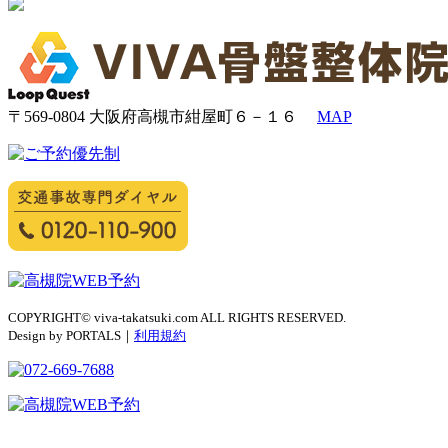
〒569-0804 大阪府高槻市紺屋町６－１６
MAP
COPYRIGHT© viva-takatsuki.com ALL RIGHTS RESERVED.
Design by PORTALS｜
利用規約