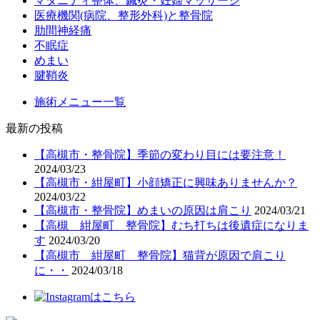
マタニティ整体、鍼灸・妊婦マッサージ
医療機関(病院、整形外科)と整骨院
肋間神経痛
不眠症
めまい
腱鞘炎
施術メニュー一覧
最新の投稿
【高槻市・整骨院】季節の変わり目には要注意！
2024/03/23
【高槻市・紺屋町】小顔矯正に興味ありませんか？
2024/03/22
【高槻市・整骨院】めまいの原因は肩こり
2024/03/21
【高槻 紺屋町 整骨院】むち打ちは後遺症になりま
す
2024/03/20
【高槻市 紺屋町 整骨院】猫背が原因で肩こり
に・・
2024/03/18