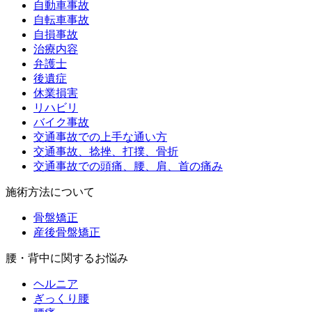
自動車事故
自転車事故
自損事故
治療内容
弁護士
後遺症
休業損害
リハビリ
バイク事故
交通事故での上手な通い方
交通事故、捻挫、打撲、骨折
交通事故での頭痛、腰、肩、首の痛み
施術方法について
骨盤矯正
産後骨盤矯正
腰・背中に関するお悩み
ヘルニア
ぎっくり腰