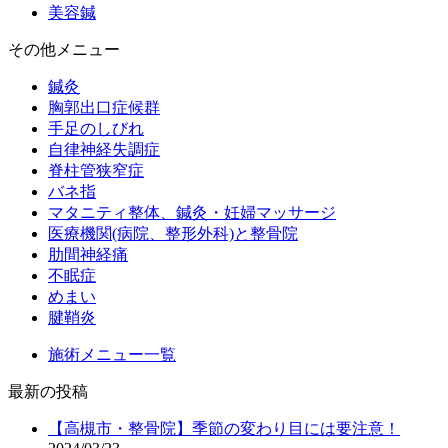
美容鍼
その他メニュー
鍼灸
胸郭出口症候群
手足のしびれ
自律神経失調症
脊柱管狭窄症
バネ指
マタニティ整体、鍼灸・妊婦マッサージ
医療機関(病院、整形外科)と整骨院
肋間神経痛
不眠症
めまい
腱鞘炎
施術メニュー一覧
最新の投稿
【高槻市・整骨院】季節の変わり目には要注意！