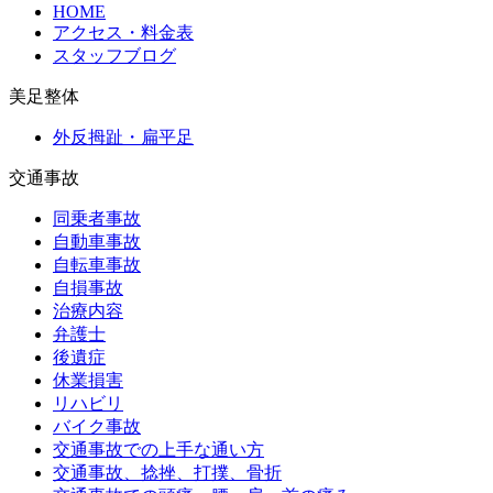
HOME
アクセス・料金表
スタッフブログ
美足整体
外反拇趾・扁平足
交通事故
同乗者事故
自動車事故
自転車事故
自損事故
治療内容
弁護士
後遺症
休業損害
リハビリ
バイク事故
交通事故での上手な通い方
交通事故、捻挫、打撲、骨折