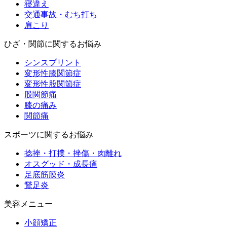
寝違え
交通事故・むち打ち
肩こり
ひざ・関節に関するお悩み
シンスプリント
変形性膝関節症
変形性股関節症
股関節痛
膝の痛み
関節痛
スポーツに関するお悩み
捻挫・打撲・挫傷・肉離れ
オスグッド・成長痛
足底筋膜炎
鵞足炎
美容メニュー
小顔矯正