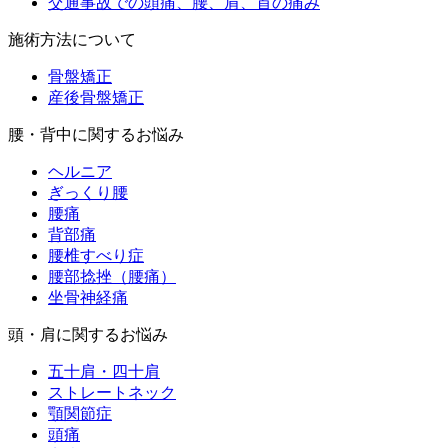
交通事故での頭痛、腰、肩、首の痛み
施術方法について
骨盤矯正
産後骨盤矯正
腰・背中に関するお悩み
ヘルニア
ぎっくり腰
腰痛
背部痛
腰椎すべり症
腰部捻挫（腰痛）
坐骨神経痛
頭・肩に関するお悩み
五十肩・四十肩
ストレートネック
顎関節症
頭痛