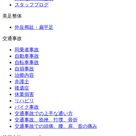
スタッフブログ
美足整体
外反拇趾・扁平足
交通事故
同乗者事故
自動車事故
自転車事故
自損事故
治療内容
弁護士
後遺症
休業損害
リハビリ
バイク事故
交通事故での上手な通い方
交通事故、捻挫、打撲、骨折
交通事故での頭痛、腰、肩、首の痛み