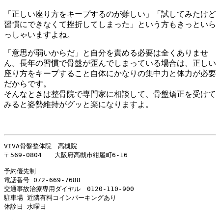
「正しい座り方をキープするのが難しい」「試してみたけど
習慣にできなくて挫折してしまった」という方もきっといら
っしゃいますよね。
「意思が弱いからだ」と自分を責める必要は全くありませ
ん。長年の習慣で骨盤が歪んでしまっている場合は、正しい
座り方をキープすること自体にかなりの集中力と体力が必要
だからです。
そんなときは整骨院で専門家に相談して、骨盤矯正を受けて
みると姿勢維持がグッと楽になりますよ。
VIVA骨盤整体院　高槻院

〒569-0804　　大阪府高槻市紺屋町6-16

予約優先制

電話番号 
072-669-7688
交通事故治療専用ダイヤル　
0120-110-900
駐車場 近隣有料コインパーキングあり

休診日 水曜日
