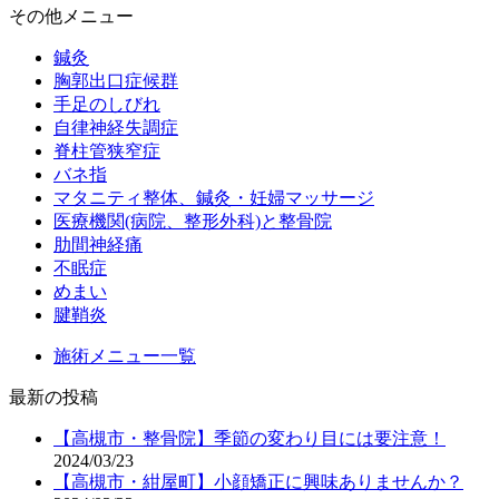
その他メニュー
鍼灸
胸郭出口症候群
手足のしびれ
自律神経失調症
脊柱管狭窄症
バネ指
マタニティ整体、鍼灸・妊婦マッサージ
医療機関(病院、整形外科)と整骨院
肋間神経痛
不眠症
めまい
腱鞘炎
施術メニュー一覧
最新の投稿
【高槻市・整骨院】季節の変わり目には要注意！
2024/03/23
【高槻市・紺屋町】小顔矯正に興味ありませんか？