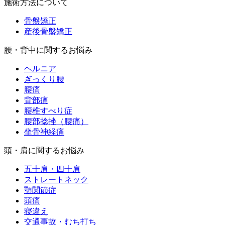
施術方法について
骨盤矯正
産後骨盤矯正
腰・背中に関するお悩み
ヘルニア
ぎっくり腰
腰痛
背部痛
腰椎すべり症
腰部捻挫（腰痛）
坐骨神経痛
頭・肩に関するお悩み
五十肩・四十肩
ストレートネック
顎関節症
頭痛
寝違え
交通事故・むち打ち