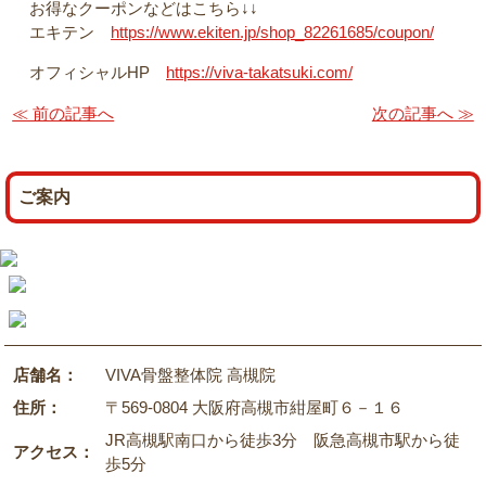
お得なクーポンなどはこちら↓↓
エキテン
https://www.ekiten.jp/shop_82261685/coupon/
オフィシャルHP
https://viva-takatsuki.com/
≪ 前の記事へ
次の記事へ ≫
ご案内
店舗名：
VIVA骨盤整体院 高槻院
住所：
〒569-0804 大阪府高槻市紺屋町６－１６
JR高槻駅南口から徒歩3分 阪急高槻市駅から徒
アクセス：
歩5分