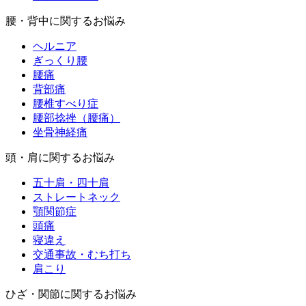
腰・背中に関するお悩み
ヘルニア
ぎっくり腰
腰痛
背部痛
腰椎すべり症
腰部捻挫（腰痛）
坐骨神経痛
頭・肩に関するお悩み
五十肩・四十肩
ストレートネック
顎関節症
頭痛
寝違え
交通事故・むち打ち
肩こり
ひざ・関節に関するお悩み