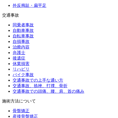
外反拇趾・扁平足
交通事故
同乗者事故
自動車事故
自転車事故
自損事故
治療内容
弁護士
後遺症
休業損害
リハビリ
バイク事故
交通事故での上手な通い方
交通事故、捻挫、打撲、骨折
交通事故での頭痛、腰、肩、首の痛み
施術方法について
骨盤矯正
産後骨盤矯正